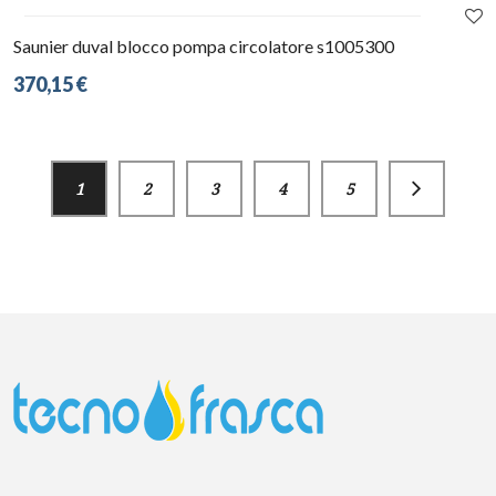
Saunier duval blocco pompa circolatore s1005300
370,15 €
1
2
3
4
5