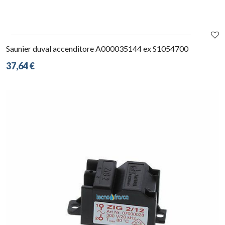
Saunier duval accenditore A000035144 ex S1054700
37,64 €