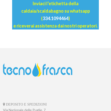
Inviaci l’etichetta della
caldaia/scaldabagno su whatsapp
(
334.1094464
)
e riceverai assistenza dai nostri operatori.
DEPOSITO E SPEDIZIONI
Via Nazionale delle Puglie, 7