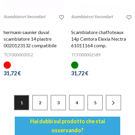
Scambiatori Secondari
Scambiatori Secondari
hermann saunier duval
Scambiatore chaffoteaux
scambiatore 14 piastre
14p Centora Elexia Nectra
0020123132 compatibile
61011164 comp.
TCF000003052
TCF000002589
31,72 €
31,72 €
1
2
3
4
5
Hai dubbi sul prodotto che stai
osservando?