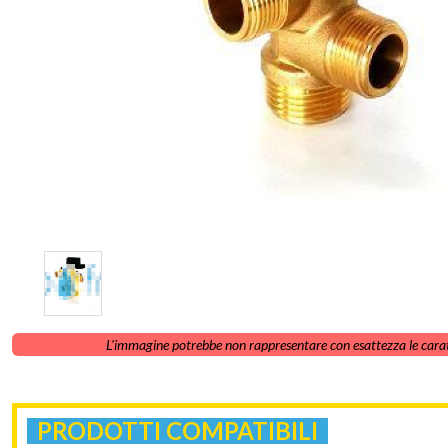
L'immagine potrebbe non rappresentare con esattezza le carat
PRODOTTI COMPATIBILI