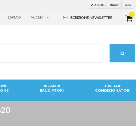
Accetto
Rifiuto
Info
0
ESPLOSI
ACCEDI
ISCRIZIONE NEWSLETTER
IONE
RICAMBI
CALDAIE
IONE
BRUCIATORI
CONDIZIONATORI
820