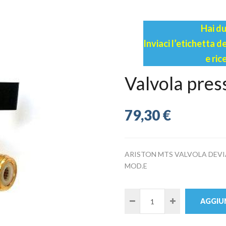
Hai du
Inviaci l’etichetta 
e ric
Valvola pre
79,30 €
ARISTON MTS VALVOLA DEVIA
MOD.E
AGGIUN