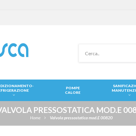
DIZIONAMENTO-
SANIFICAZ
POMPE
EFRIGERAZIONE
MANUTENZ
CALORE
VALVOLA PRESSOSTATICA MOD.E 00
Home
Valvola pressostatica mod.E 00820