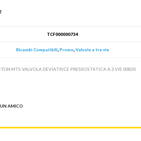
T
TCF000000734
Ricambi Compatibili
,
Promo
,
Valvole a tre vie
STON MTS VALVOLA DEVIATRICE PRESSOSTATICA A 3 VIE 00820
 UN AMICO