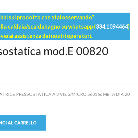
bbi sul prodotto che stai osservando?
della caldaia/scaldabagno su whatsapp (
334.1094464
)
everai assistenza dai nostri operatori.
ssostatica mod.E 00820
TRICE PRESSOSTATICA A 3 VIE S/MICRO 560166 META DIA 20
GI AL CARRELLO