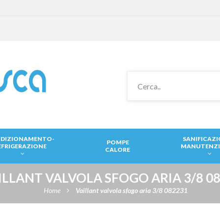
DIZIONAMENTO-
SANIFICAZ
POMPE
EFRIGERAZIONE
MANUTENZ
CALORE
ILLANT VALVOLA SFOGO ARIA 3/8 0
Home
Vaillant valvola sfogo aria 3/8 082231