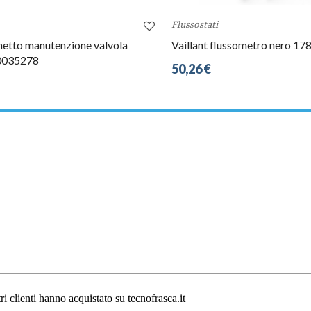
Flussostati
inetto manutenzione valvola
Vaillant flussometro nero 17
10035278
50,26 €