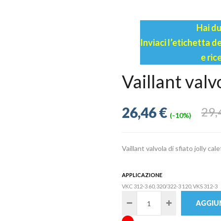
Hai du
Inviaci l’etichetta 
e ric
Vaillant val
26,46 €
29,
(-10%)
Vaillant valvola di sfiato jolly ca
APPLICAZIONE
VKC 312-3 60, 320/322-3 120, VKS 312-3
AGGIUN