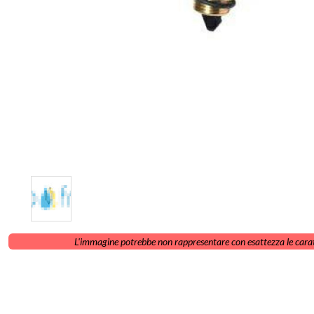
L'immagine potrebbe non rappresentare con esattezza le carat