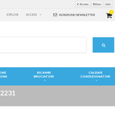
Accetto
Rifiuto
Info
0
ESPLOSI
ACCEDI
ISCRIZIONE NEWSLETTER
IONE
RICAMBI
CALDAIE
IONE
BRUCIATORI
CONDIZIONATORI
82231