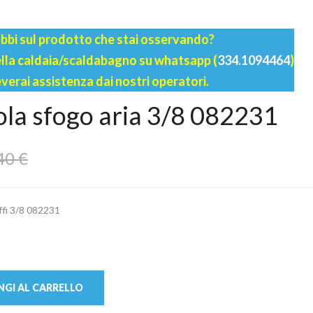
bbi sul prodotto che stai osservando?
della caldaia/scaldabagno su whatsapp (
334.1094464
)
everai assistenza dai nostri operatori.
vola sfogo aria 3/8 082231
40 €
leffi 3/8 082231
GI AL CARRELLO