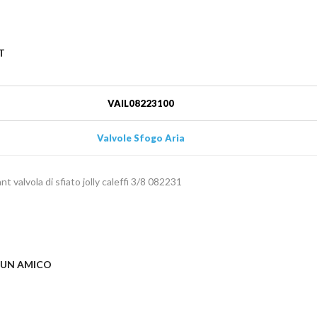
T
VAIL08223100
Valvole Sfogo Aria
ant valvola di sfiato jolly caleffi 3/8 082231
 UN AMICO