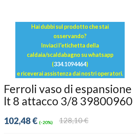
Hai dubbi sul prodotto che stai
osservando?
Inviaci l’etichetta della
caldaia/scaldabagno su whatsapp
(
334.1094464
)
e riceverai assistenza dai nostri operatori.
Ferroli vaso di espansione
lt 8 attacco 3/8 39800960
102,48 €
128,10 €
(-20%)