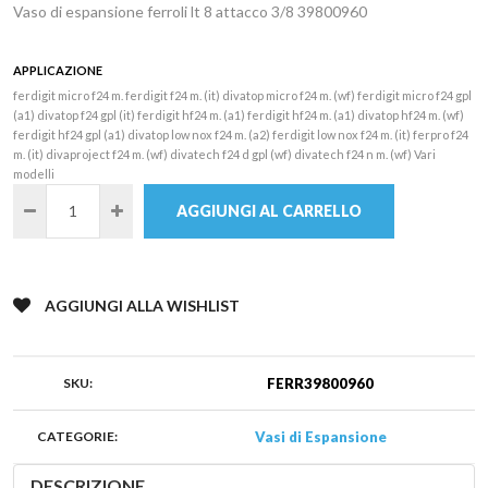
Vaso di espansione ferroli lt 8 attacco 3/8 39800960
APPLICAZIONE
ferdigit micro f24 m. ferdigit f24 m. (it) divatop micro f24 m. (wf) ferdigit micro f24 gpl
(a1) divatop f24 gpl (it) ferdigit hf24 m. (a1) ferdigit hf24 m. (a1) divatop hf24 m. (wf)
ferdigit hf24 gpl (a1) divatop low nox f24 m. (a2) ferdigit low nox f24 m. (it) ferpro f24
m. (it) divaproject f24 m. (wf) divatech f24 d gpl (wf) divatech f24 n m. (wf) Vari
modelli
AGGIUNGI AL CARRELLO
AGGIUNGI ALLA WISHLIST
SKU:
FERR39800960
CATEGORIE:
Vasi di Espansione
DESCRIZIONE