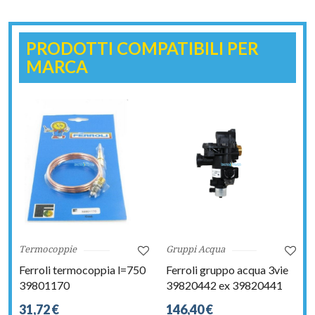
PRODOTTI COMPATIBILI PER
MARCA
Termocoppie
Gruppi Acqua
Ferroli termocoppia l=750
Ferroli gruppo acqua 3vie
39801170
39820442 ex 39820441
31,72 €
146,40 €