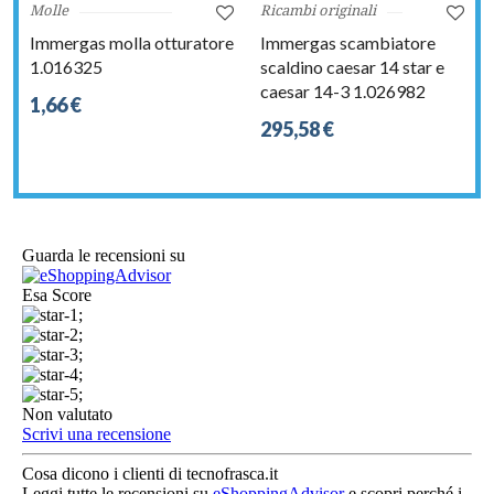
Molle
Ricambi originali
Immergas molla otturatore
Immergas scambiatore
1.016325
scaldino caesar 14 star e
caesar 14-3 1.026982
1,66 €
295,58 €