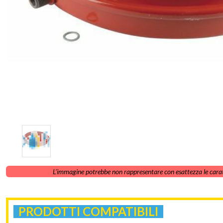
L'immagine potrebbe non rappresentare con esattezza le carat
PRODOTTI COMPATIBILI