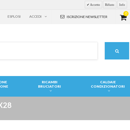
Accetto
Rifiuto
Info
0
ESPLOSI
ACCEDI
ISCRIZIONE NEWSLETTER
IONE
RICAMBI
CALDAIE
IONE
BRUCIATORI
CONDIZIONATORI
X28