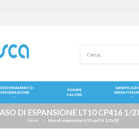
DIZIONAMENTO-
SANIFICAZ
POMPE
EFRIGERAZIONE
MANUTENZ
CALORE
ASO DI ESPANSIONE LT10 CP416 1/2
Home
Vaso di espansione lt10 cp416 1/2x28