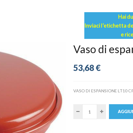
Hai du
Inviaci l’etichetta 
e ric
Vaso di espa
53,68 €
VASO DI ESPANSIONE LT10 CP
AGGIUN