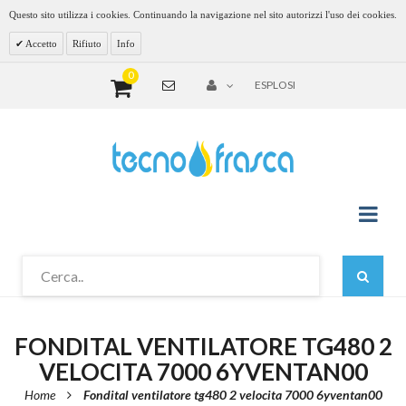
Questo sito utilizza i cookies. Continuando la navigazione nel sito autorizzi l'uso dei cookies.
Accetto
Rifiuto
Info
0
ESPLOSI
FONDITAL VENTILATORE TG480 2
VELOCITA 7000 6YVENTAN00
Home
Fondital ventilatore tg480 2 velocita 7000 6yventan00