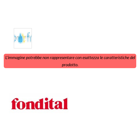
L'immagine potrebbe non rappresentare con esattezza le caratteristiche del
prodotto.