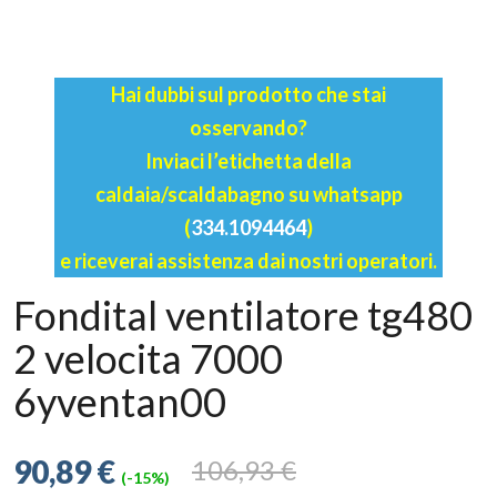
Hai dubbi sul prodotto che stai
osservando?
Inviaci l’etichetta della
caldaia/scaldabagno su whatsapp
(
334.1094464
)
e riceverai assistenza dai nostri operatori.
Fondital ventilatore tg480
2 velocita 7000
6yventan00
90,89 €
106,93 €
(-15%)