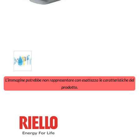
L'immagine potrebbe non rappresentare con esattezza le caratteristiche del
prodotto.