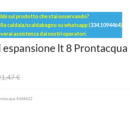
bbi sul prodotto che stai osservando?
della caldaia/scaldabagno su whatsapp (
334.1094464
)
everai assistenza dai nostri operatori.
di espansione lt 8 Prontacqua
1,47 €
Prontacqua 4364622