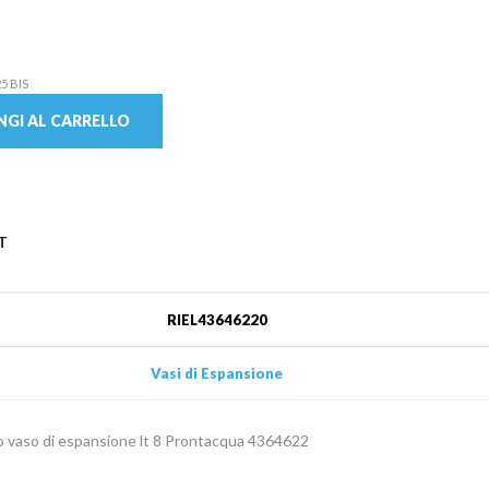
5 BIS
GI AL CARRELLO
T
RIEL43646220
Vasi di Espansione
lo vaso di espansione lt 8 Prontacqua 4364622