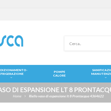
DIZIONAMENTO-
SANIFICAZ
POMPE
EFRIGERAZIONE
MANUTENZ
CALORE
ASO DI ESPANSIONE LT 8 PRONTACQ
Home
Riello vaso di espansione lt 8 Prontacqua 4364622