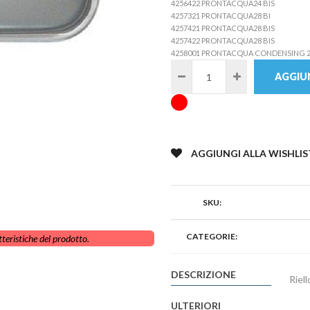
4256422 PRONTACQUA24 BIS
4257321 PRONTACQUA28 BI
4257421 PRONTACQUA28 BIS
4257422 PRONTACQUA28 BIS
4258001 PRONTACQUA CONDENSING 2
AGGIUN
AGGIUNGI ALLA WISHLIS
SKU:
CATEGORIE:
teristiche del prodotto.
DESCRIZIONE
Riel
ULTERIORI