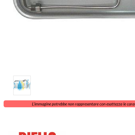
L'immagine potrebbe non rappresentare con esattezza le carat