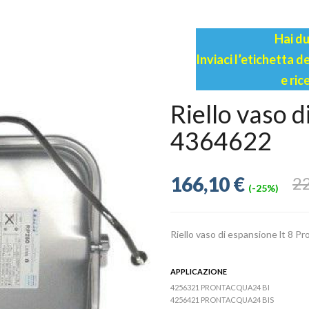
Hai du
Inviaci l’etichetta 
e ric
Riello vaso 
4364622
166,10 €
22
(-25%)
Riello vaso di espansione lt 8 
APPLICAZIONE
4256321 PRONTACQUA24 BI
4256421 PRONTACQUA24 BIS