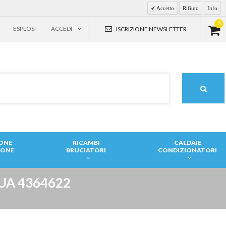
Accetto
Rifiuto
Info
0
ESPLOSI
ACCEDI
ISCRIZIONE NEWSLETTER
IONE
RICAMBI
CALDAIE
IONE
BRUCIATORI
CONDIZIONATORI
UA 4364622