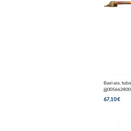
Baxi ass. tu
jjj005662800
67,10 €