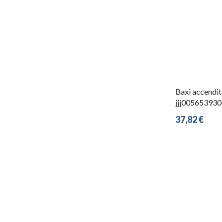
Baxi accendi
jjj00565393
37,82 €