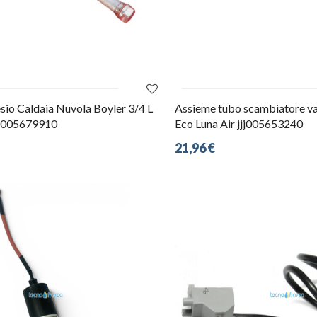
io Caldaia Nuvola Boyler 3/4 L
Assieme tubo scambiatore va
JJ005679910
Eco Luna Air jjj005653240
21,96 €