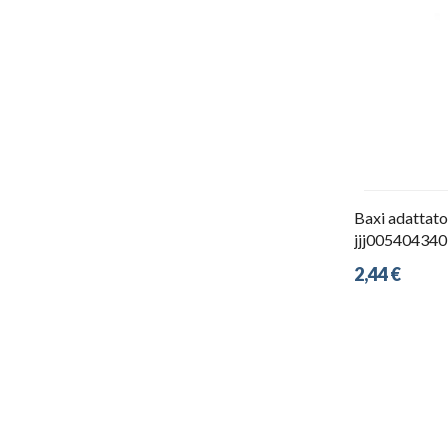
Baxi adattato
jjj005404340
2,44 €