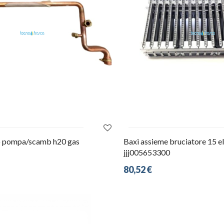
bo pompa/scamb h20 gas
Baxi assieme bruciatore 15 e
jjj005653300
80,52 €