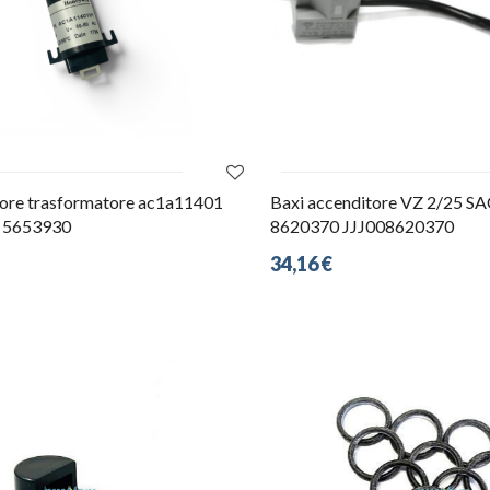
tore trasformatore ac1a11401
Baxi accenditore VZ 2/25 S
0 5653930
8620370 JJJ008620370
34,16 €