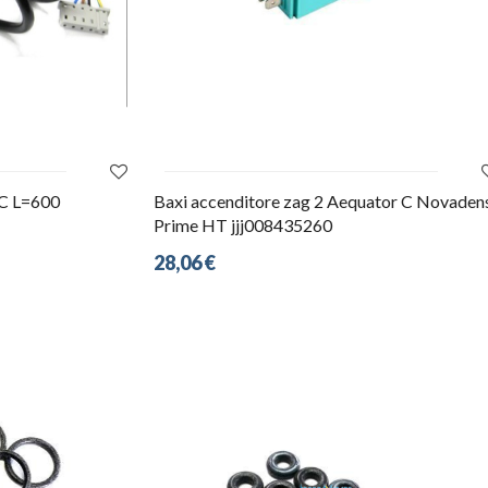
AC L=600
Baxi accenditore zag 2 Aequator C Novadens
Prime HT jjj008435260
28,06 €