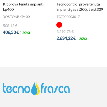
Kit prova tenuta impianti
Tecnocontrol prova tenuta
kp400
impianti gas st200pt e st339
BOSTONBKP400
TCF000003017
508,13 €
3.292,78 €
406,50 €
(-20%)
2.634,22 €
(-20%)