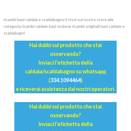
ricambi baxi caldaia e scaldabagno li trovi sul nostro store alla
categoria ricambi caldaie baxi sezione ricambi originali baxi caldaie e
scaldabagni
Hai dubbi sul prodotto che stai
osservando?
Inviaci l’etichetta della
caldaia/scaldabagno su whatsapp
(
334.1094464
)
e riceverai assistenza dai nostri operatori.
Hai dubbi sul prodotto che stai
osservando?
Inviaci l’etichetta della