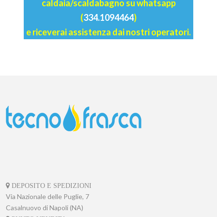
caldaia/scaldabagno su whatsapp
(
334.1094464
)
e riceverai assistenza dai nostri operatori.
DEPOSITO E SPEDIZIONI
Via Nazionale delle Puglie, 7
Casalnuovo di Napoli (NA)