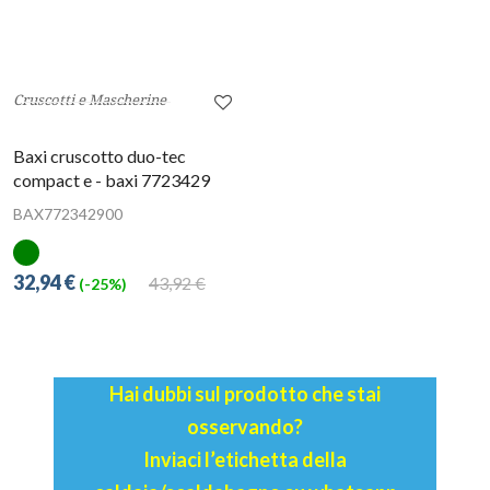
Cruscotti e Mascherine
Baxi cruscotto duo-tec
compact e - baxi 7723429
BAX772342900
32,94 €
43,92 €
(-25%)
Hai dubbi sul prodotto che stai
osservando?
Inviaci l’etichetta della