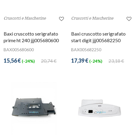
Cruscotti e Mascherine
Cruscotti e Mascherine
Baxi cruscotto serigrafato
Baxi cruscotto serigrafato
prime ht 240 jjj005680600
start digit jjj005682250
BAX005680600
BAX005682250
15,56 €
17,39 €
20,74 €
23,18 €
(-24%)
(-24%)