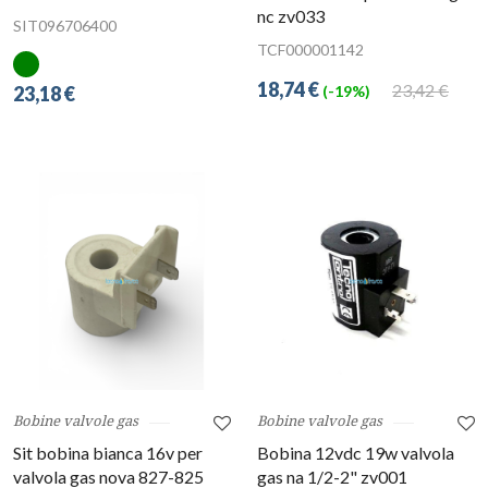
nc zv033
SIT096706400
TCF000001142
18,74 €
23,42 €
23,18 €
(-19%)
Bobine valvole gas
Bobine valvole gas
Sit bobina bianca 16v per
Bobina 12vdc 19w valvola
valvola gas nova 827-825
gas na 1/2-2" zv001