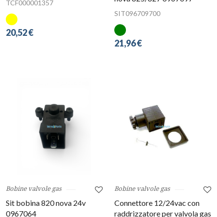
TCF000001357
SIT096709700
20,52 €
21,96 €
Bobine valvole gas
Bobine valvole gas
Sit bobina 820 nova 24v
Connettore 12/24vac con
0967064
raddrizzatore per valvola gas