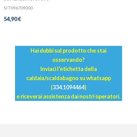
SIT096709000
54,90 €
Hai dubbi sul prodotto che stai
osservando?
Inviaci l’etichetta della
caldaia/scaldabagno su whatsapp
(
334.1094464
)
e riceverai assistenza dai nostri operatori.