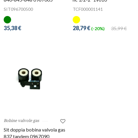
SIT096700500
TCF000001141
35,38 €
28,79 €
35,99 €
(-20%)
Bobine valvole gas
Sit doppia bobina valvola gas
837 tandem 0967090