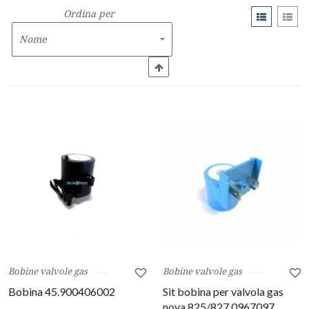
Ordina per
Bobine valvole gas
Bobine valvole gas
Bobina 45.900406002
Sit bobina per valvola gas
nova 825/827 0967097