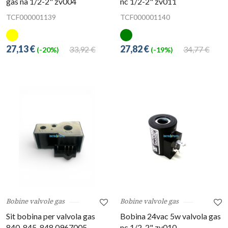
gas na 1/2-2" zv004
nc 1/2-2" zv011
TCF000001139
TCF000001140
27,13 €
27,82 €
33,92 €
34,77 €
(-20%)
(-19%)
Bobine valvole gas
Bobine valvole gas
Sit bobina per valvola gas
Bobina 24vac 5w valvola gas
840-845-848 0967005
nc 1/2-2" zv010