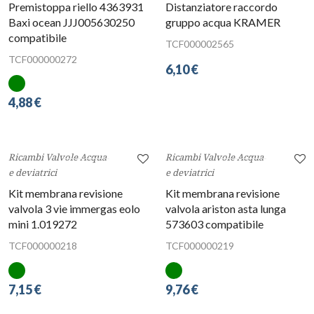
Ricambi Valvole Acqua
Ricambi Valvole Acqua
e deviatrici
e deviatrici
Premistoppa riello 4363931
Distanziatore raccordo
Baxi ocean JJJ005630250
gruppo acqua KRAMER
compatibile
TCF000002565
TCF000000272
6,10 €
4,88 €
Ricambi Valvole Acqua
Ricambi Valvole Acqua
e deviatrici
e deviatrici
Kit membrana revisione
Kit membrana revisione
valvola 3 vie immergas eolo
valvola ariston asta lunga
mini 1.019272
573603 compatibile
TCF000000218
TCF000000219