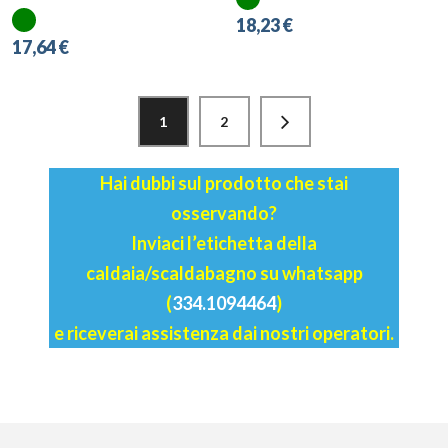
Ricambi Valvole Acqua
Ricambi Valvole Acqua
e deviatrici
e deviatrici
Raccordo premistoppa
Distanziatore m27x1,5
junkers leblanc lm9ts
100175 Ariston 996029
87167272600
TCF000001202
TCF000001283
18,23 €
17,64 €
1
2
Hai dubbi sul prodotto che stai
osservando?
Inviaci l’etichetta della