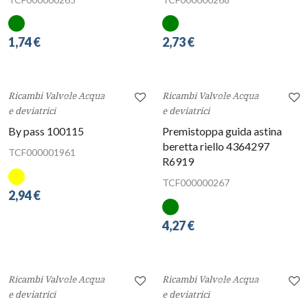
1,74 €
2,73 €
Ricambi Valvole Acqua
Ricambi Valvole Acqua
e deviatrici
e deviatrici
By pass 100115
Premistoppa guida astina
beretta riello 4364297
TCF000001961
R6919
TCF000000267
2,94 €
4,27 €