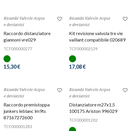
Otturatore sanitario 100155
Otturatore riscaldamento
tipo riello beretta 00879
TCF000001957
TCF000001060
12,22 €
10,37 €
Ricambi Valvole Acqua
Ricambi Valvole Acqua
e deviatrici
e deviatrici
Raccordo distanziatore
Kit revisione valvola tre vie
giannoni vre029
vaillant compatibile 020689
TCF000000277
TCF000002529
15,30 €
17,08 €