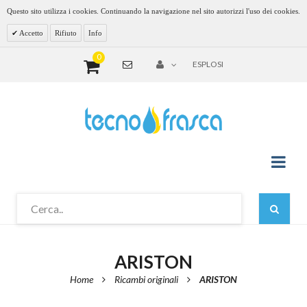
Questo sito utilizza i cookies. Continuando la navigazione nel sito autorizzi l'uso dei cookies.
Accetto
Rifiuto
Info
0
ESPLOSI
ARISTON
Home
Ricambi originali
ARISTON