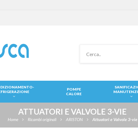
DIZIONAMENTO-
SANIFICAZ
POMPE
EFRIGERAZIONE
MANUTENZ
CALORE
ATTUATORI E VALVOLE 3-VIE
Home
Ricambi originali
ARISTON
Attuatori e Valvole 3-vie