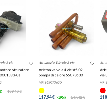
vole 3-vie
Attuatori e Valvole 3-vie
Attua
motore otturatore
Ariston valvola 4 vie stf-02
Aris
 60001583-01
pompa di calore 65073630
vie 
3
ARIS65073630
ARI
109,40 €
%)
117,94 €
118
147,42 €
(-19%)