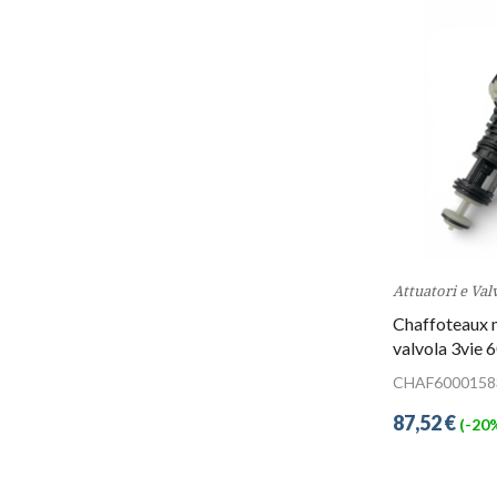
Attuatori e Val
Chaffoteaux 
valvola 3vie
CHAF6000158
87,52 €
(-20