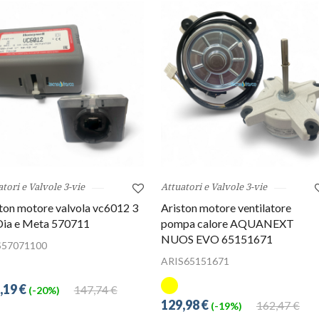
tori e Valvole 3-vie
Attuatori e Valvole 3-vie
ton motore valvola vc6012 3
Ariston motore ventilatore
Dia e Meta 570711
pompa calore AQUANEXT
NUOS EVO 65151671
S57071100
ARIS65151671
,19 €
147,74 €
(-20%)
129,98 €
162,47 €
(-19%)