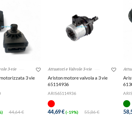
vole 3-vie
Attuatori e Valvole 3-vie
Attua
 motorizzata 3 vie
Ariston motore valvola a 3 vie
Aris
65114936
613
0
ARIS65114936
ARI
44,69 €
58,
44,64 €
55,86 €
%)
(-19%)