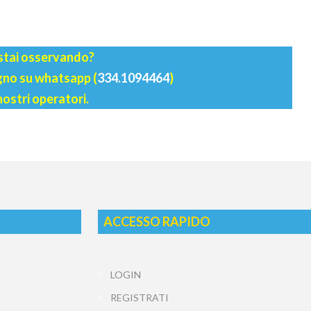
 stai osservando?
agno su whatsapp (
334.1094464
)
nostri operatori.
ACCESSO RAPIDO
LOGIN
REGISTRATI