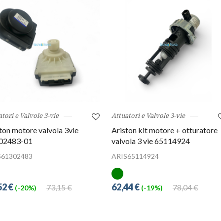
tori e Valvole 3-vie
Attuatori e Valvole 3-vie
ton motore valvola 3vie
Ariston kit motore + otturatore
02483-01
valvola 3 vie 65114924
S61302483
ARIS65114924
52 €
62,44 €
73,15 €
78,04 €
(-20%)
(-19%)