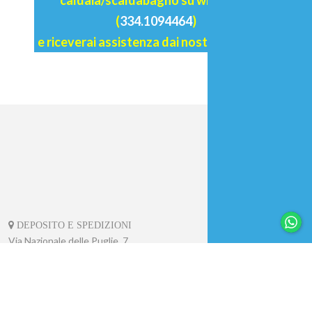
osservando?
Inviaci l’etichetta della
caldaia/scaldabagno su whatsapp
(
334.1094464
)
e riceverai assistenza dai nostri operatori.
DEPOSITO E SPEDIZIONI