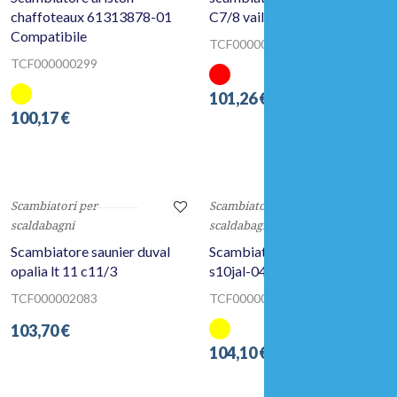
scaldabagni
scaldabagni
Scambiatore ariston
scambiatore scaldabagno
chaffoteaux 61313878-01
C7/8 vaillant 11 litri
Compatibile
TCF000002656
TCF000000299
101,26 €
100,17 €
Scambiatori per
Scambiatori per
scaldabagni
scaldabagni
Scambiatore saunier duval
Scambiatore junkers lt10
opalia lt 11 c11/3
s10jal-04
TCF000002083
TCF000001280
103,70 €