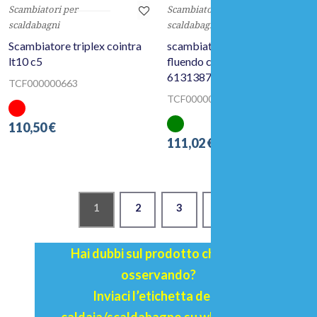
Scambiatori per
Scambiatori per
scaldabagni
scaldabagni
Scambiatore triplex cointra
scambiatore scaldabagno
lt10 c5
fluendo chaffoteaux cf c2/2
61313878-01
TCF000000663
TCF000002521
110,50 €
111,02 €
1
2
3
Hai dubbi sul prodotto che stai