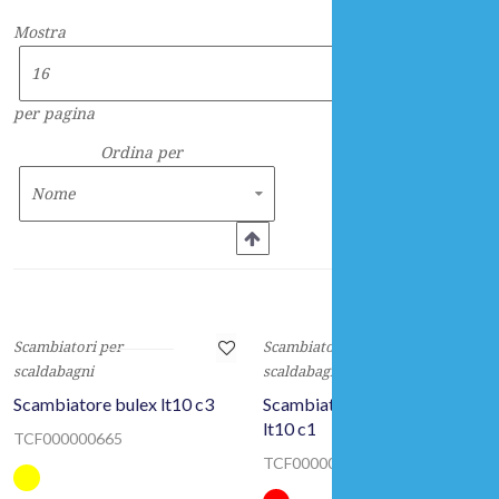
all’occorrenza l’acqua per uso sanitario, quindi principalmente per
lavarsi. Esiste sia in versione da esterni che da interni,
Mostra
per pagina
Ordina per
Scambiatori per
Scambiatori per
scaldabagni
scaldabagni
Scambiatore bulex lt10 c3
Scambiatore triplex sodugaz
lt10 c1
TCF000000665