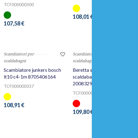
premium attacchi 3/4 c7-2
attacchi posteriori c9
061637
TCF000000664
TCF000000300
108,01 €
107,58 €
Scambiatori per
Scambiatori per
scaldabagni
scaldabagni
Scambiatore junkers bosch
Beretta scambiatore
lt10 c4-1m 8705406164
scaldabagno gas fonte 11
20083293 compatibile
TCF000000337
TCF000002997
108,91 €
109,80 €