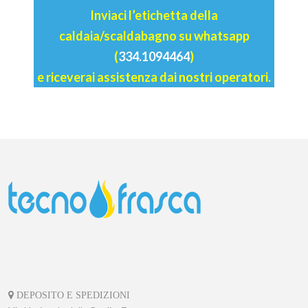
Inviaci l’etichetta della
caldaia/scaldabagno su whatsapp
(
334.1094464
)
e riceverai assistenza dai nostri operatori.
DEPOSITO E SPEDIZIONI