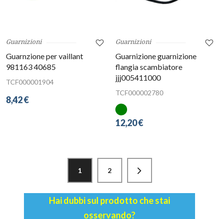
Guarnizioni
Guarnizioni
Guarnzione per vaillant
Guarnizione guarnizione
981163 40685
flangia scambiatore
jjj005411000
TCF000001904
TCF000002780
8,42 €
12,20 €
1
2
Hai dubbi sul prodotto che stai
osservando?