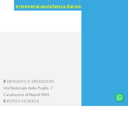
(
334.1094464
)
e riceverai assistenza dai nostri operatori.
DEPOSITO E SPEDIZIONI
Via Nazionale delle Puglie, 7
Casalnuovo di Napoli (NA)
PUNTO VENDITA
Via Saggese, 10/12
Casalnuovo di Napoli (NA)
PUNTO VENDITA