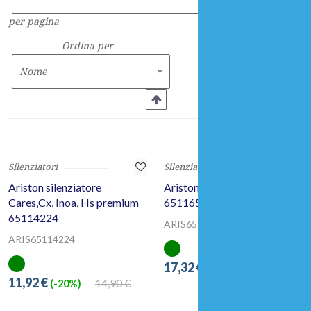
per pagina
Ordina per
Silenziatori
Silenziatori
Ariston silenziatore
Ariston silenziatore Cares S
Cares,Cx, Inoa, Hs premium
65116598
65114224
ARIS65116598
ARIS65114224
17,32 €
21,66 €
(-20%)
11,92 €
14,90 €
(-20%)