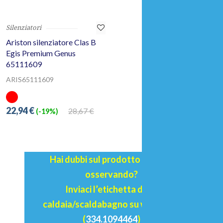
Silenziatori
Ariston silenziatore Clas B
Egis Premium Genus
65111609
ARIS65111609
22,94 €
28,67 €
(-19%)
Hai dubbi sul prodotto che stai
osservando?
Inviaci l’etichetta della
caldaia/scaldabagno su whatsapp