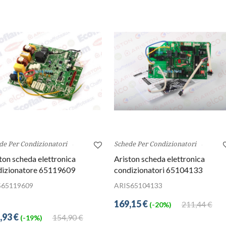
de Per Condizionatori
Schede Per Condizionatori
ton scheda elettronica
Ariston scheda elettronica
dizionatore 65119609
condizionatori 65104133
S65119609
ARIS65104133
169,15 €
211,44 €
(-20%)
,93 €
154,90 €
(-19%)