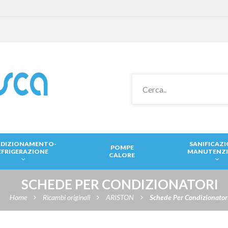
DIZIONAMENTO-
SANIFICAZ
POMPE
EFRIGERAZIONE
MANUTENZ
CALORE
SCHEDE PER CONDIZIONATORI
Home
Ricambi originali
ARISTON
Schede Per Condizionator