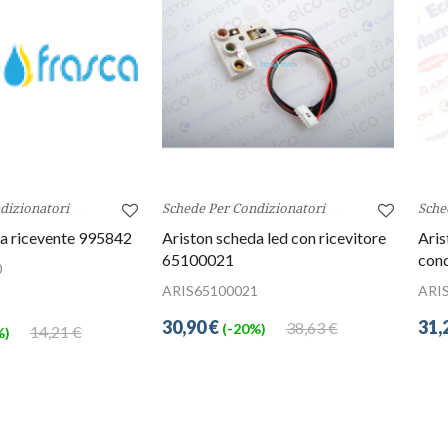
dizionatori
Schede Per Condizionatori
Sche
da ricevente 995842
Ariston scheda led con ricevitore
Aris
65100021
con
0
ARIS65100021
ARI
30,90 €
31,
38,63 €
(-20%)
14,21 €
%)