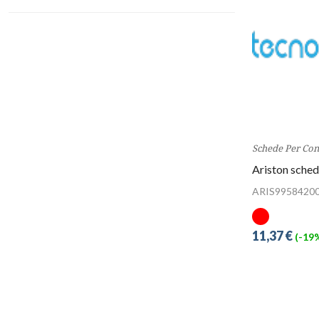
Schede Per Con
Ariston sche
ARIS9958420
11,37 €
(-19