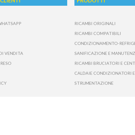
 CLIENTI
PRODOTTI
 WHATSAPP
RICAMBI ORIGINALI
RICAMBI COMPATIBILI
CONDIZIONAMENTO-REFRIG
DI VENDITA
SANIFICAZIONE E MANUTENZ
 RESO
RICAMBI BRUCIATORI E CEN
CALDAIE CONDIZIONATORI E
ICY
STRUMENTAZIONE
Tecnofrasca S.r.l. - Tutti i diritti riservati ©2020