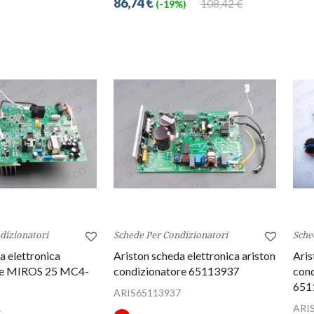
86,74 €
108,42 €
(-19%)
dizionatori
Schede Per Condizionatori
Sche
a elettronica
Ariston scheda elettronica ariston
Aris
ore MIROS 25 MC4-
condizionatore 65113937
con
651
ARIS65113937
1
ARI