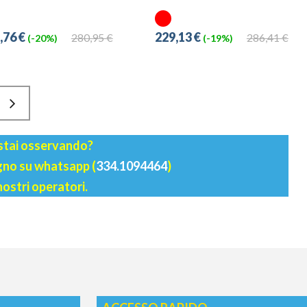
,76 €
229,13 €
280,95 €
286,41 €
(-20%)
(-19%)
 stai osservando?
agno su whatsapp (
334.1094464
)
nostri operatori.