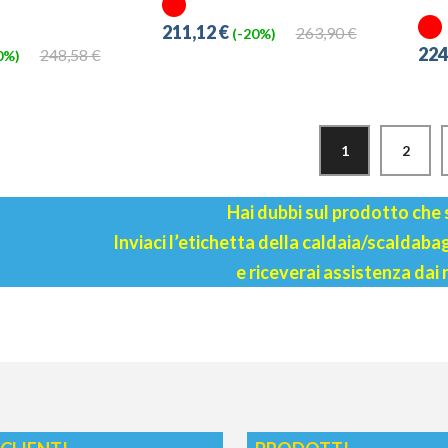
211,12 €
263,90 €
(-20%)
224
248,58 €
0%)
1
2
Hai dubbi sul prodotto che
Inviaci l’etichetta della caldaia/scaldab
e riceverai assistenza dai 