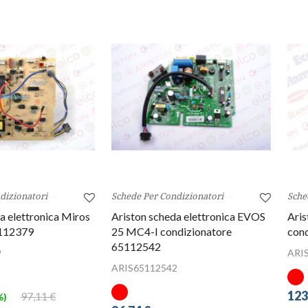
dizionatori
Schede Per Condizionatori
Sche
a elettronica Miros
Ariston scheda elettronica EVOS
Aris
112379
25 MC4-I condizionatore
con
65112542
9
ARI
ARIS65112542
123
97,11 €
%)