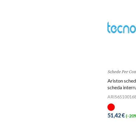
Schede Per Con
Ariston sched
scheda inter
ARIS6510016
51,42 €
(-20