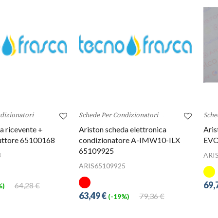
dizionatori
Schede Per Condizionatori
Sche
a ricevente +
Ariston scheda elettronica
Aris
ruttore 65100168
condizionatore A-IMW10-ILX
EVO
65109925
8
ARI
ARIS65109925
69,
64,28 €
%)
63,49 €
79,36 €
(-19%)