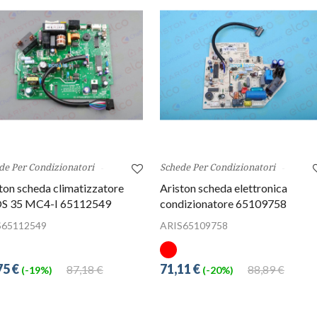
de Per Condizionatori
Schede Per Condizionatori
ton scheda climatizzatore
Ariston scheda elettronica
S 35 MC4-I 65112549
condizionatore 65109758
S65112549
ARIS65109758
75 €
71,11 €
87,18 €
88,89 €
(-19%)
(-20%)