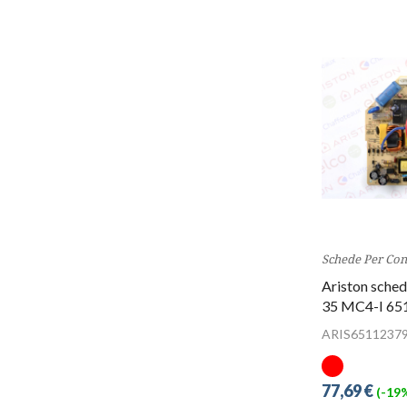
Schede Per Con
Ariston sched
35 MC4-I 65
ARIS6511237
77,69 €
(-19