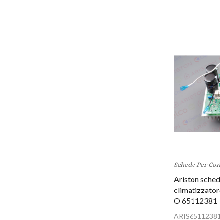
Schede Per Con
Ariston sched
climatizzat
O 65112381
ARIS6511238