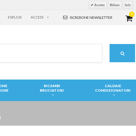
Accetto
Rifiuto
Info
0
ESPLOSI
ACCEDI
ISCRIZIONE NEWSLETTER
IONE
RICAMBI
CALDAIE
IONE
BRUCIATORI
CONDIZIONATORI
i