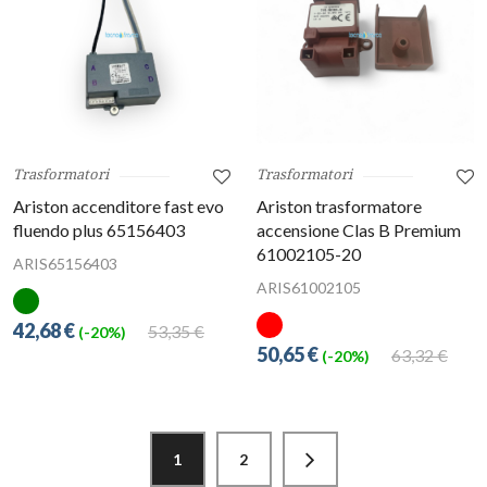
Trasformatori
Trasformatori
Ariston accenditore fast evo
Ariston trasformatore
fluendo plus 65156403
accensione Clas B Premium
61002105-20
ARIS65156403
ARIS61002105
42,68 €
53,35 €
(-20%)
50,65 €
63,32 €
(-20%)
1
2