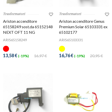
Trasformatori
Trasformatori
Ariston accenditore
Ariston accenditore Genus
65158249 sost.da 65152148
Premium Solar 65103331 ex
NEXT OFT 11 NG
65102177
ARIS65158249
ARIS65103331
13,58 €
16,76 €
16,97 €
20,95 €
(-19%)
(-19%)