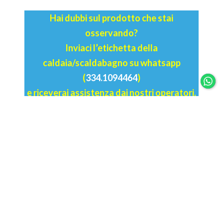
Hai dubbi sul prodotto che stai
osservando?
Inviaci l’etichetta della
caldaia/scaldabagno su whatsapp
(
334.1094464
)
e riceverai assistenza dai nostri operatori.