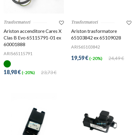
Trasformatori
Trasformatori
Ariston accenditore Cares X
Ariston trasformatore
Clas B Evo 65115791-01 ex
65103842 ex 65109028
60001888
ARIS65103842
ARIS65115791
19,59 €
24,49 €
(-20%)
18,98 €
23,73 €
(-20%)