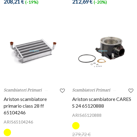
208,21 €
212,69 €
(-19%)
(-20%)
Scambiatori Primari
Scambiatori Primari
Ariston scambiatore
Ariston scambiatore CARES
primario class 28 ff
S 24 65120888
65104246
ARIS65120888
ARIS65104246
279,72 €