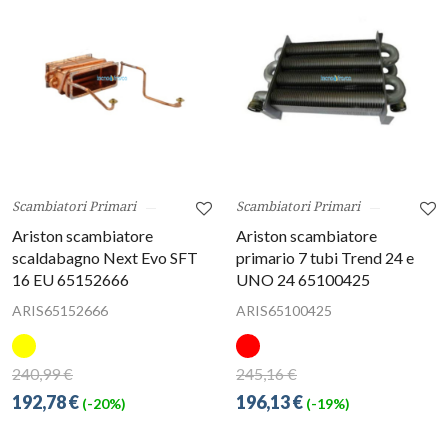
Scambiatori Primari
Scambiatori Primari
Ariston scambiatore
Ariston scambiatore
scaldabagno Next Evo SFT
primario 7 tubi Trend 24 e
16 EU 65152666
UNO 24 65100425
ARIS65152666
ARIS65100425
240,99 €
245,16 €
192,78 €
196,13 €
(-20%)
(-19%)