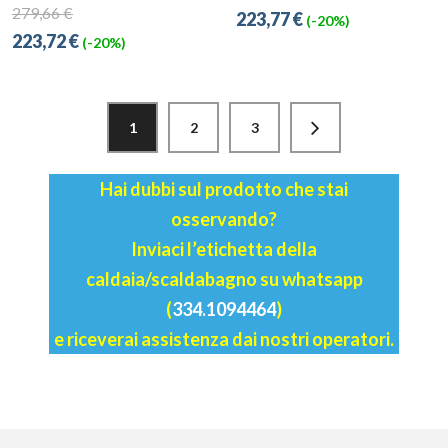
279,66 €
223,77 €
(-20%)
223,72 €
(-20%)
1
2
3
Hai dubbi sul prodotto che stai
osservando?
Inviaci l’etichetta della
caldaia/scaldabagno su whatsapp
(
334.1094464
)
e riceverai assistenza dai nostri operatori.