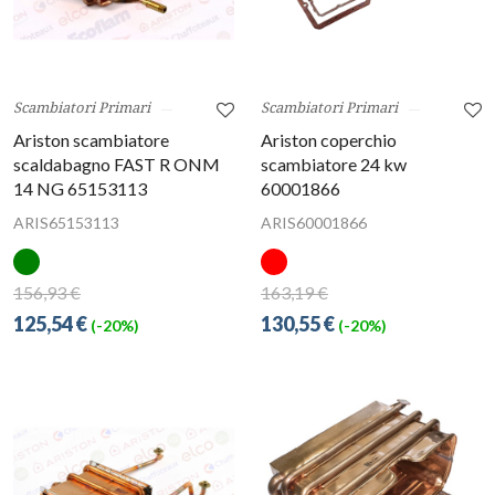
Scambiatori Primari
Scambiatori Primari
Ariston scambiatore
Ariston coperchio
scaldabagno FAST R ONM
scambiatore 24 kw
14 NG 65153113
60001866
ARIS65153113
ARIS60001866
156,93 €
163,19 €
125,54 €
130,55 €
(-20%)
(-20%)