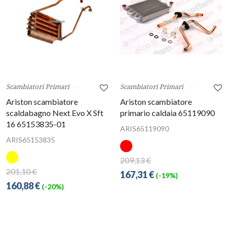
Scambiatori Primari
Scambiatori Primari
Ariston scambiatore
Ariston scambiatore
scaldabagno Next Evo X Sft
primario caldaia 65119090
16 65153835-01
ARIS65119090
ARIS65153835
209,13 €
201,10 €
167,31 €
(-19%)
160,88 €
(-20%)