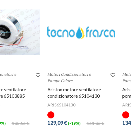
onatori e
Motori Condizionatori e
Moto
Pompe Calore
Pomp
e ventilatore
Ariston motore ventilatore
Aris
re 65103885
condizionatore 65104130
pom
5
ARIS65104130
ARI
129,09 €
134
135,66 €
161,36 €
9%)
(-19%)