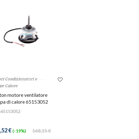
ri Condizionatori e
e Calore
ton motore ventilatore
pa di calore 65153052
S65153052
,52 €
168,15 €
(-19%)