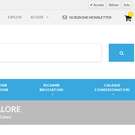
Accetto
Rifiuto
Info
0
ESPLOSI
ACCEDI
ISCRIZIONE NEWSLETTER
IONE
RICAMBI
CALDAIE
IONE
BRUCIATORI
CONDIZIONATORI
ALORE
Calore