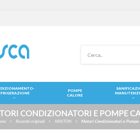
DIZIONAMENTO-
SANIFICAZ
POMPE
EFRIGERAZIONE
MANUTENZ
CALORE
TORI CONDIZIONATORI E POMPE C
ome
Ricambi originali
ARISTON
Motori Condizionatori e Pompe 