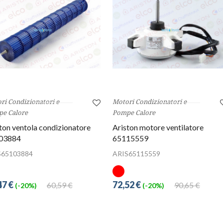
ri Condizionatori e
Motori Condizionatori e
e Calore
Pompe Calore
ton ventola condizionatore
Ariston motore ventilatore
03884
65115559
S65103884
ARIS65115559
47 €
72,52 €
60,59 €
90,65 €
(-20%)
(-20%)