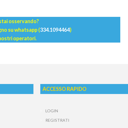
 stai osservando?
agno su whatsapp (
334.1094464
)
nostri operatori.
ACCESSO RAPIDO
LOGIN
REGISTRATI