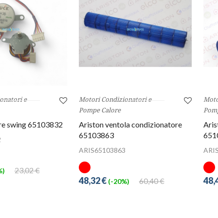
onatori e
Motori Condizionatori e
Moto
Pompe Calore
Pomp
re swing 65103832
Ariston ventola condizionatore
Aris
65103863
651
2
ARIS65103863
ARI
23,02 €
%)
48,32 €
48,
60,40 €
(-20%)