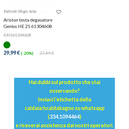
Valvole Sfogo Aria
Ariston testa degasatore
Genius HE 25 61304608
ARIS61304608
29,99 €
37,49 €
(-20%)
Hai dubbi sul prodotto che stai
osservando?
Inviaci l’etichetta della
caldaia/scaldabagno su whatsapp
(
334.1094464
)
e riceverai assistenza dai nostri operatori.