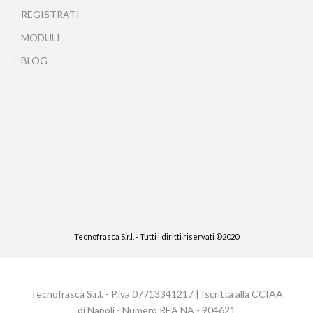
REGISTRATI
MODULI
BLOG
Tecnofrasca S.r.l. - Tutti i diritti riservati ©2020
Tecnofrasca S.r.l. - P.iva 07713341217 | Iscritta alla CCIAA
di Napoli - Numero REA NA - 904621