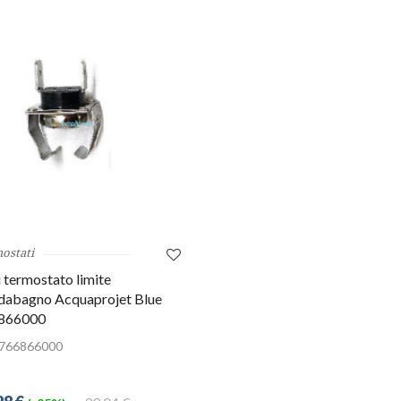
ostati
 termostato limite
dabagno Acquaprojet Blue
866000
766866000