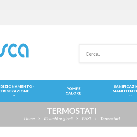
DIZIONAMENTO-
SANIFICAZ
POMPE
EFRIGERAZIONE
MANUTENZ
CALORE
TERMOSTATI
Home
Ricambi originali
BAXI
Termostati