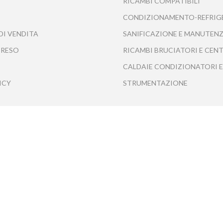
RICAMBI COMPATIBILI
CONDIZIONAMENTO-REFRIG
DI VENDITA
SANIFICAZIONE E MANUTENZ
 RESO
RICAMBI BRUCIATORI E CEN
CALDAIE CONDIZIONATORI E
ICY
STRUMENTAZIONE
Tecnofrasca S.r.l. - Tutti i diritti riservati ©2020
 S.r.l. - P.iva 07713341217 | Iscritta alla CCIAA di Napoli - Numero REA