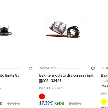
Termostati
Term
to limite 85
Baxi termostato di sicurezza imit
Baxi
jjj008433431
scal
766
9
BAX008433431
BAX
17,39 €
15,86 €
23,18 €
%)
(-24%)