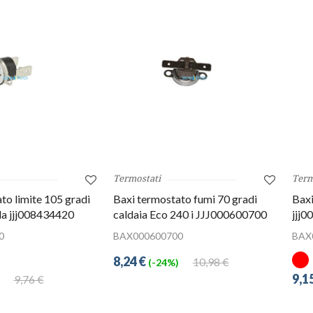
Termostati
Term
to limite 105 gradi
Baxi termostato fumi 70 gradi
Baxi
la jjj008434420
caldaia Eco 240 i JJJ000600700
jjj
0
BAX000600700
BAX
8,24 €
10,98 €
(-24%)
9,1
9,76 €