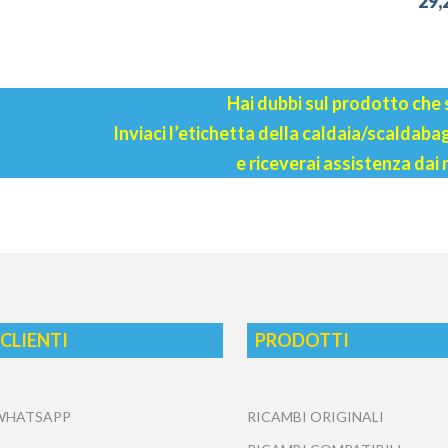
29,
Hai dubbi sul prodotto che
Inviaci l’etichetta della caldaia/scaldab
e riceverai assistenza dai 
 CLIENTI
PRODOTTI
 WHATSAPP
RICAMBI ORIGINALI