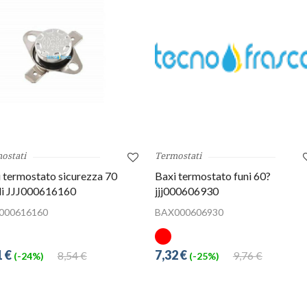
ostati
Termostati
 termostato sicurezza 70
Baxi termostato funi 60?
di JJJ000616160
jjj000606930
000616160
BAX000606930
1 €
7,32 €
8,54 €
9,76 €
(-24%)
(-25%)