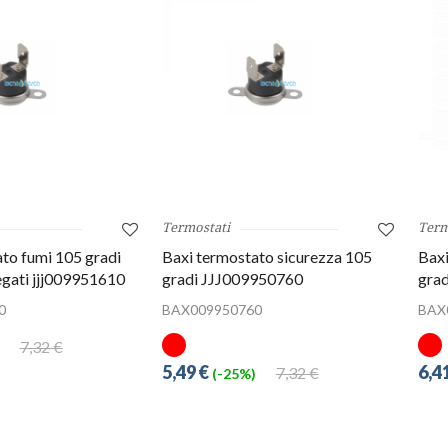
Termostati
Term
to fumi 105 gradi
Baxi termostato sicurezza 105
Baxi
egati jjj009951610
gradi JJJ009950760
gra
0
BAX009950760
BAX
7,32 €
5,49 €
6,4
7,32 €
(-25%)