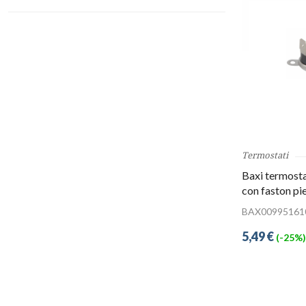
Termostati
Baxi termosta
con faston pi
BAX00995161
5,49 €
(-25%)