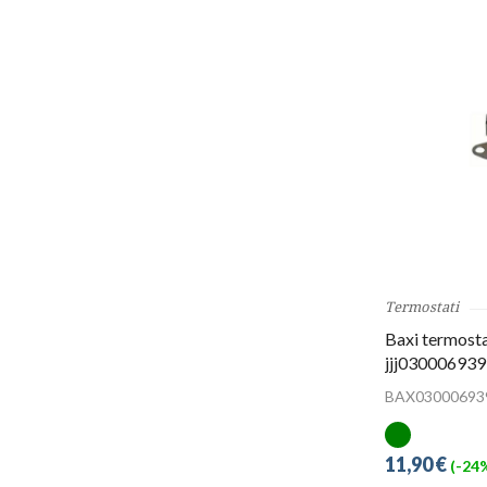
Termostati
Baxi termosta
jjj030006939
BAX03000693
11,90 €
(-24