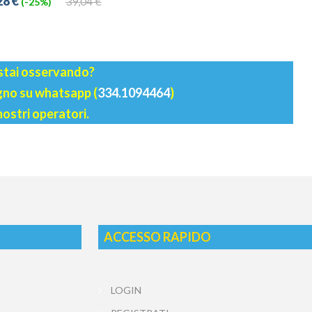
28 €
39,04 €
(-25%)
 stai osservando?
agno su whatsapp (
334.1094464
)
nostri operatori.
ACCESSO RAPIDO
LOGIN