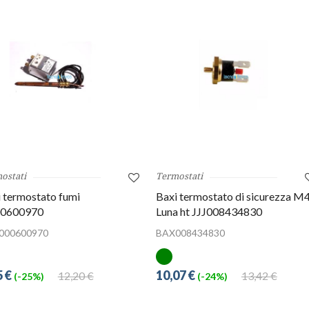
ostati
Termostati
 termostato fumi
Baxi termostato di sicurezza M
000600970
Luna ht JJJ008434830
000600970
BAX008434830
5 €
10,07 €
12,20 €
13,42 €
(-25%)
(-24%)