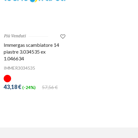
Più Venduti
Immergas scambiatore 14
piastre 3.034535 ex
1.046634
IMMER3034535
43,18 €
57,56 €
(-24%)