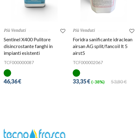
Più Venduti
Più Venduti
Sentinel X400 Pulitore
Foridra sanificante idraclean
disincrostante fanghi in
airsan AG split/fancoil lt 5
impianti esistenti
airst5
TCF000000087
TCF000002067
46,36 €
33,35 €
53,80 €
(-38%)