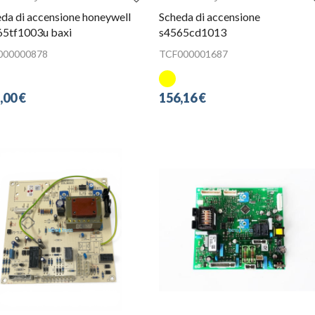
da di accensione honeywell
Scheda di accensione
65tf1003u baxi
s4565cd1013
000000878
TCF000001687
,00 €
156,16 €