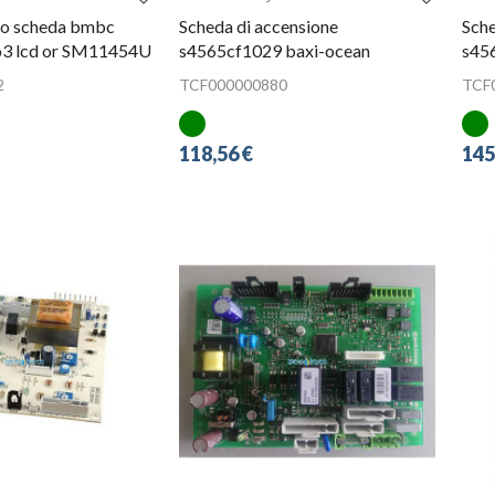
eo scheda bmbc
Scheda di accensione
Sche
co3 lcd or SM11454U
s4565cf1029 baxi-ocean
s45
2
TCF000000880
TCF
118,56 €
145