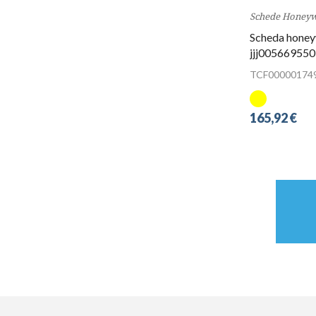
Schede Honeyw
Scheda honey
jjj005669550
TCF00000174
165,92 €