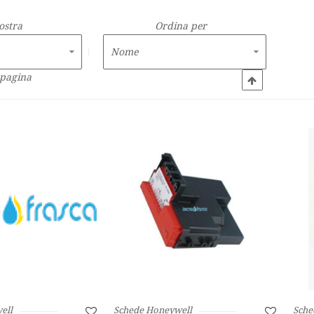
ostra
Ordina per
 pagina
ell
Schede Honeywell
Sche