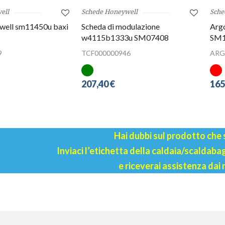
ell
Schede Honeywell
Sche
well sm11450u baxi
Scheda di modulazione
Arg
w4115b1333u SM07408
SM1
9
TCF000000946
ARG
207,40 €
165
Hai dubbi sul prodotto che
Inviaci l’etichetta della caldaia/scaldab
e riceverai assistenza dai 