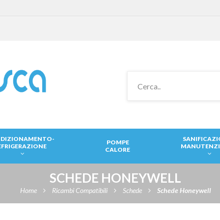
DIZIONAMENTO-
SANIFICAZ
POMPE
EFRIGERAZIONE
MANUTENZ
CALORE
SCHEDE HONEYWELL
Home
Ricambi Compatibili
Schede
Schede Honeywell