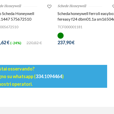
de Honeywell
Schede Honeywell
o Scheda Honeywell
Scheda honeywell ferroli easybo
1447 575672510
fereasy f24 dbm01.1a sm16504
005672510
TCF000001181
,62 €
237,90 €
220,82 €
(-24%)
 stai osservando?
agno su whatsapp (
334.1094464
)
nostri operatori.