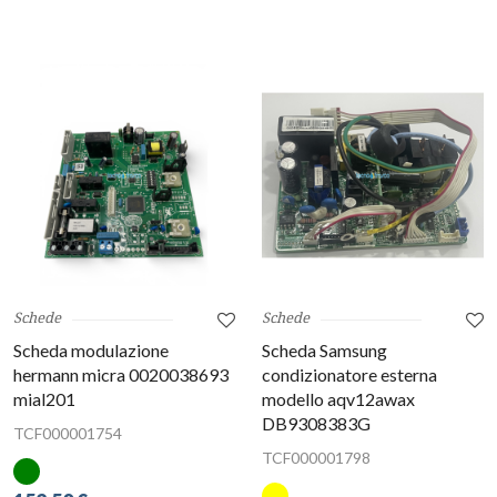
Schede
Schede
Scheda modulazione
Scheda Samsung
hermann micra 0020038693
condizionatore esterna
mial201
modello aqv12awax
DB9308383G
TCF000001754
TCF000001798