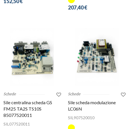
152,50 €
207,40 €
Schede
Schede
Sile centralina scheda GS
Sile scheda modulazione
FM25 TA2S TS10S
LC06N
85077520011
SIL907520010
SIL077520011