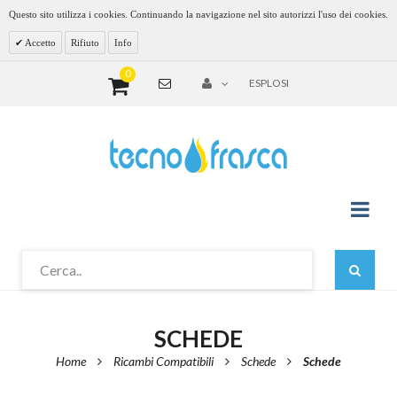
Questo sito utilizza i cookies. Continuando la navigazione nel sito autorizzi l'uso dei cookies.
Accetto
Rifiuto
Info
0
ESPLOSI
SCHEDE
Home
Ricambi Compatibili
Schede
Schede