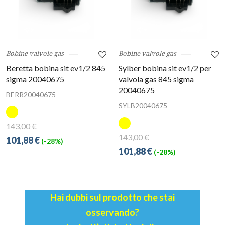
Bobine valvole gas
Bobine valvole gas
Beretta bobina sit ev1/2 845
Sylber bobina sit ev1/2 per
sigma 20040675
valvola gas 845 sigma
20040675
BERR20040675
SYLB20040675
143,00 €
143,00 €
101,88 €
(-28%)
101,88 €
(-28%)
Hai dubbi sul prodotto che stai
osservando?