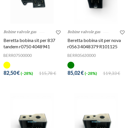
Bobine valvole gas
Bobine valvole gas
Beretta bobina sit per 837
Beretta bobina sit per nova
tandem r0750 4048941
r0563 4048379 R101125
BERR07500000
BERR05630000
82,50 €
85,02 €
115,78 €
119,33 €
(-28%)
(-28%)