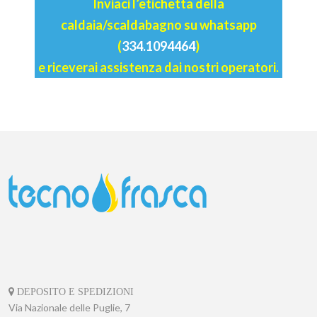
Inviaci l’etichetta della
caldaia/scaldabagno su whatsapp
(
334.1094464
)
e riceverai assistenza dai nostri operatori.
DEPOSITO E SPEDIZIONI
Via Nazionale delle Puglie, 7