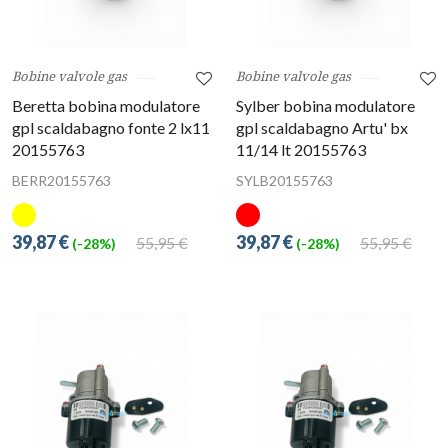
Bobine valvole gas
Bobine valvole gas
Beretta bobina modulatore
Sylber bobina modulatore
gpl scaldabagno fonte 2 lx11
gpl scaldabagno Artu' bx
20155763
11/14 lt 20155763
BERR20155763
SYLB20155763
39,87 €
39,87 €
55,95 €
55,95 €
(-28%)
(-28%)