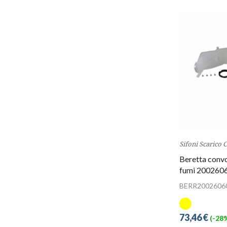
Sifoni Scarico
Beretta convo
fumi 200260
BERR2002606
73,46 €
(-28