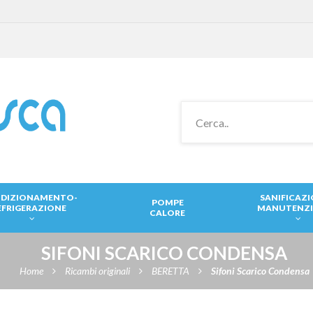
DIZIONAMENTO-
SANIFICAZ
POMPE
EFRIGERAZIONE
MANUTENZ
CALORE
SIFONI SCARICO CONDENSA
Home
Ricambi originali
BERETTA
Sifoni Scarico Condensa