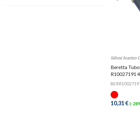
Sifoni Scarico
Beretta Tubo 
R10027191 
BERR1002719
10,31 €
(-28