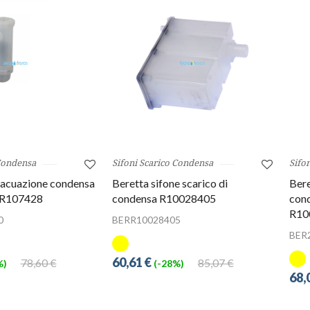
 Condensa
Sifoni Scarico Condensa
Sifo
vacuazione condensa
Beretta sifone scarico di
Bere
 R107428
condensa R10028405
con
R10
0
BERR10028405
BER
60,61 €
78,60 €
85,07 €
%)
(-28%)
68,