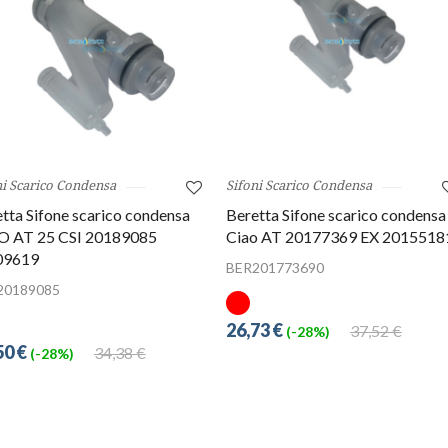
ni Scarico Condensa
Sifoni Scarico Condensa
tta Sifone scarico condensa
Beretta Sifone scarico condensa
O AT 25 CSI 20189085
Ciao AT 20177369 EX 2015518
09619
BER201773690
20189085
26,73 €
37,52 €
(-28%)
50 €
34,38 €
(-28%)