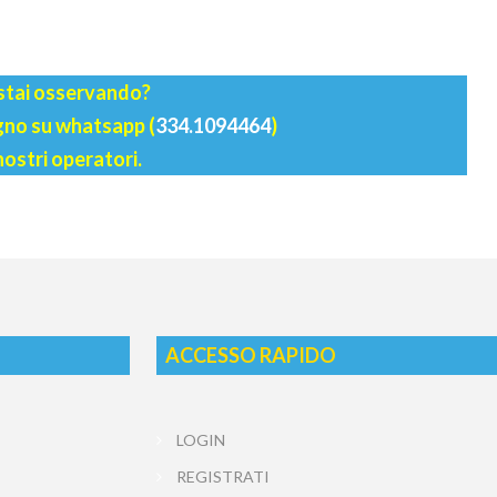
 stai osservando?
agno su whatsapp (
334.1094464
)
nostri operatori.
ACCESSO RAPIDO
LOGIN
REGISTRATI