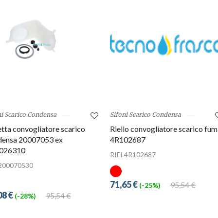
ni Scarico Condensa
Sifoni Scarico Condensa
tta convogliatore scarico
Riello convogliatore scarico fum
densa 20007053 ex
4R102687
026310
RIEL4R102687
200070530
71,65 €
95,54 €
(-25%)
08 €
95,54 €
(-28%)