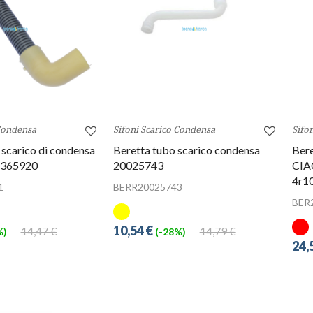
 Condensa
Sifoni Scarico Condensa
Sifo
scarico di condensa
Beretta tubo scarico condensa
Bere
4365920
20025743
CIA
4r1
1
BERR20025743
BER
10,54 €
14,47 €
14,79 €
%)
(-28%)
24,