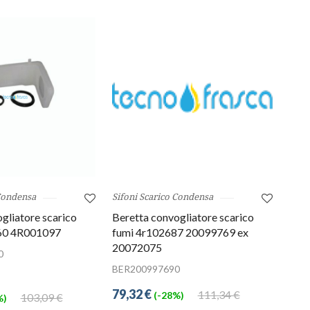
 Condensa
Sifoni Scarico Condensa
gliatore scarico
Beretta convogliatore scarico
60 4R001097
fumi 4r102687 20099769 ex
20072075
0
BER200997690
79,32 €
111,34 €
(-28%)
103,09 €
%)