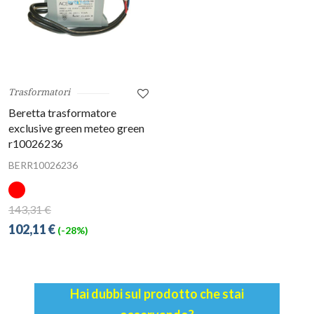
Trasformatori
Beretta trasformatore
exclusive green meteo green
r10026236
BERR10026236
143,31 €
102,11 €
(-28%)
Hai dubbi sul prodotto che stai