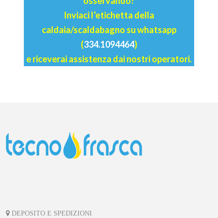
osservando?
Inviaci l’etichetta della
caldaia/scaldabagno su whatsapp
(
334.1094464
)
e riceverai assistenza dai nostri operatori.
DEPOSITO E SPEDIZIONI