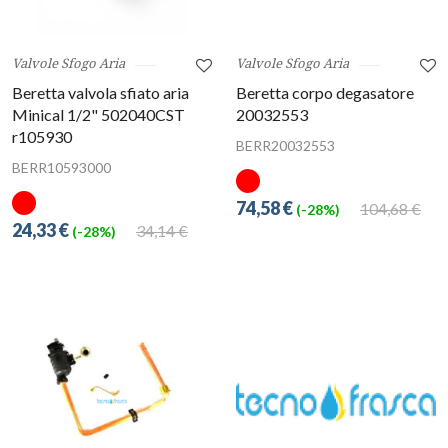
Valvole Sfogo Aria
Valvole Sfogo Aria
Beretta valvola sfiato aria
Beretta corpo degasatore
Minical 1/2" 502040CST
20032553
r105930
BERR20032553
BERR10593000
74,58 €
104,68 €
(-28%)
24,33 €
34,14 €
(-28%)