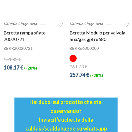
Valvole Sfogo Aria
Valvole Sfogo Aria
Beretta rampa sfiato
Beretta Modulo per valvola
20020721
aria/gas gpl r6680
BERR20020721
BERR66800000
151,82 €
361,73 €
108,17 €
(-28%)
257,74 €
(-28%)
Hai dubbi sul prodotto che stai
osservando?
Inviaci l’etichetta della
caldaia/scaldabagno su whatsapp