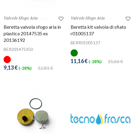
Valvole Sfogo Aria
Valvole Sfogo Aria
Beretta valvola sfogo aria in
Beretta kit valvola di sfiato
plastica 20147535 ex
r01005137
20136192
BERR01005137
BER201475350
11,16 €
15,66 €
(-28%)
9,13 €
12,81 €
(-28%)