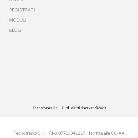
REGISTRATI
MODULI
BLOG
Tecnofrasca S.r.l. - Tutti i diritti riservati ©2020
Tecnofrasca S.r.l. - P.iva 07713341217 | Iscritta alla CCIAA