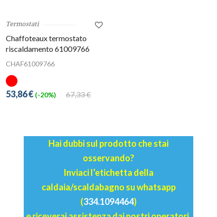
Termostati
Chaffoteaux termostato
riscaldamento 61009766
CHAF61009766
53,86 €
67,33 €
(-20%)
Hai dubbi sul prodotto che stai
osservando?
Inviaci l’etichetta della
caldaia/scaldabagno su whatsapp
(
334.1094464
)
e riceverai assistenza dai nostri operatori.