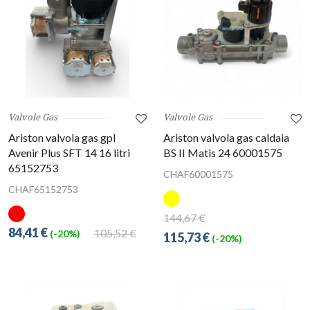
Valvole Gas
Valvole Gas
Ariston valvola gas gpl
Ariston valvola gas caldaia
Avenir Plus SFT 14 16 litri
BS II Matis 24 60001575
65152753
CHAF60001575
CHAF65152753
144,67 €
84,41 €
105,52 €
(-20%)
115,73 €
(-20%)