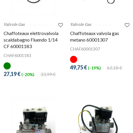
Valvole Gas
Valvole Gas
Chaffoteaux elettrovalvola
Chaffoteaux valvola gas
scaldabagno Fluendo 1/14
metano 60001307
CF 60001183
CHAF60001307
CHAF6001183
49,75 €
62,18 €
(-19%)
27,19 €
33,99 €
(-20%)