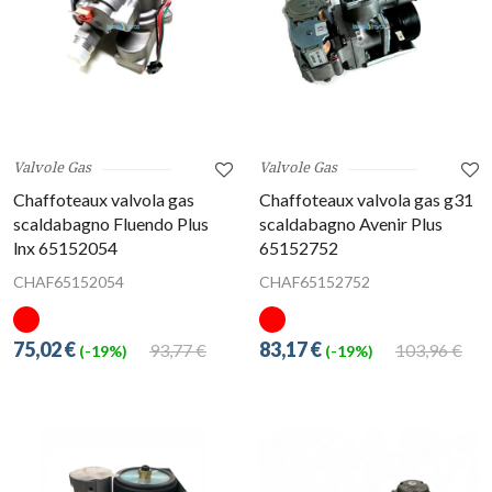
Valvole Gas
Valvole Gas
Chaffoteaux valvola gas
Chaffoteaux valvola gas g31
scaldabagno Fluendo Plus
scaldabagno Avenir Plus
lnx 65152054
65152752
CHAF65152054
CHAF65152752
75,02 €
83,17 €
93,77 €
103,96 €
(-19%)
(-19%)