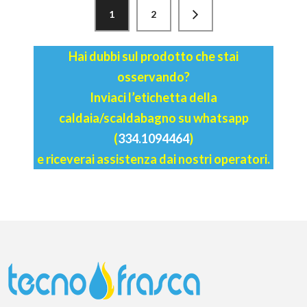
1
2
Hai dubbi sul prodotto che stai
osservando?
Inviaci l’etichetta della
caldaia/scaldabagno su whatsapp
(
334.1094464
)
e riceverai assistenza dai nostri operatori.