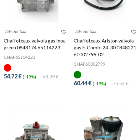
Valvole Gas
Valvole Gas
Chaffoteaux valvola gas Inoa
Chaffoteaux Ariston valvola
green 0848174 65114223
gas E-Combi 24-30 0848221
60002799-02
CHAF65114223
CHAF60002799
54,72 €
68,39 €
(-19%)
60,44 €
75,54 €
(-19%)