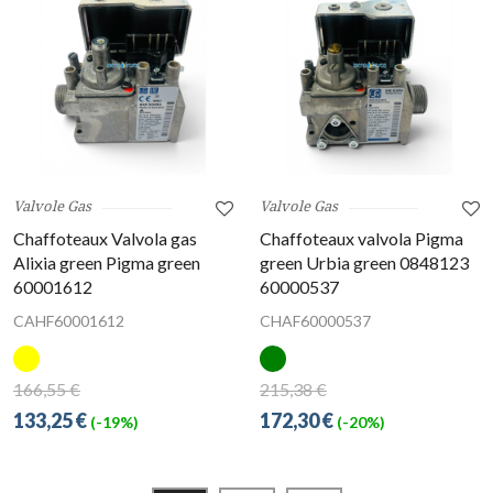
Valvole Gas
Valvole Gas
Chaffoteaux Valvola gas
Chaffoteaux valvola Pigma
Alixia green Pigma green
green Urbia green 0848123
60001612
60000537
CAHF60001612
CHAF60000537
166,55 €
215,38 €
133,25 €
172,30 €
(-19%)
(-20%)