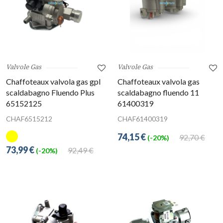
Valvole Gas
Valvole Gas
Chaffoteaux valvola gas gpl
Chaffoteaux valvola gas
scaldabagno Fluendo Plus
scaldabagno fluendo 11
65152125
61400319
CHAF6515212
CHAF61400319
74,15 €
92,70 €
(-20%)
73,99 €
92,49 €
(-20%)