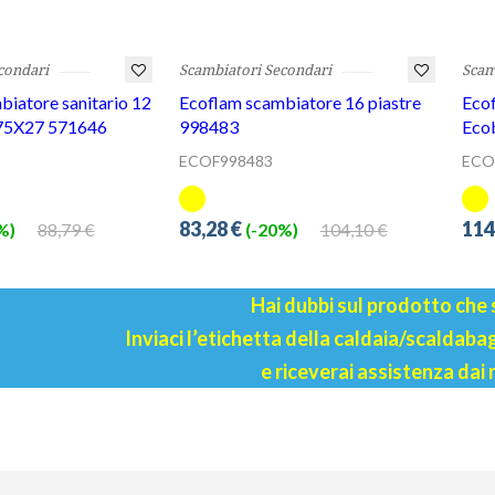
condari
Scambiatori Secondari
Scam
iatore sanitario 12
Ecoflam scambiatore 16 piastre
Ecof
X75X27 571646
998483
Ecob
ECOF998483
ECO
83,28 €
114
88,79 €
104,10 €
%)
(-20%)
Hai dubbi sul prodotto che
Inviaci l’etichetta della caldaia/scaldab
e riceverai assistenza dai 