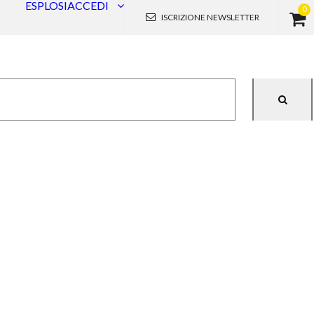
Accetto
Rifiuto
Info
0
ESPLOSI
ACCEDI
ISCRIZIONE NEWSLETTER
IONE
RICAMBI
CALDAIE
IONE
BRUCIATORI
CONDIZIONATORI