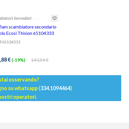
biatori Secondari
lam scambiatore secondario
lu Ecosi Thision 65104333
F65104333
,88 €
143,59 €
(-19%)
 stai osservando?
agno su whatsapp (
334.1094464
)
nostri operatori.