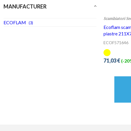
Scambiatori Se
Ecoflam scamb
piastre 211
ECOF571646
71,03 €
(-20