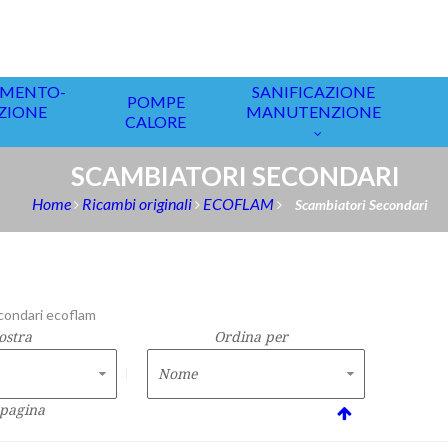
condari ecoflam
ostra
Ordina per
 pagina