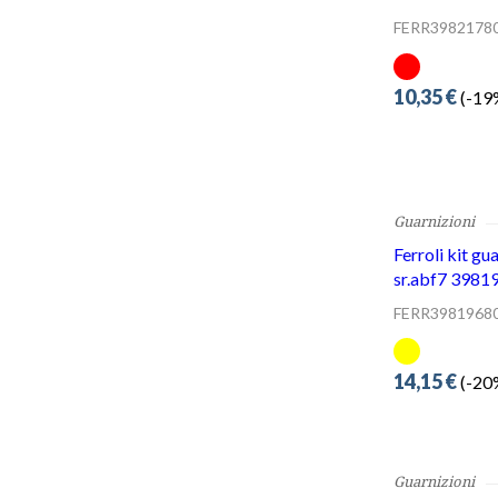
10,35 €
(-19%
Guarnizioni
Ferroli kit gu
sr.abf7 3981
FERR3981968
14,15 €
(-20%
Guarnizioni
Ferroli guarn
bruciatore 3