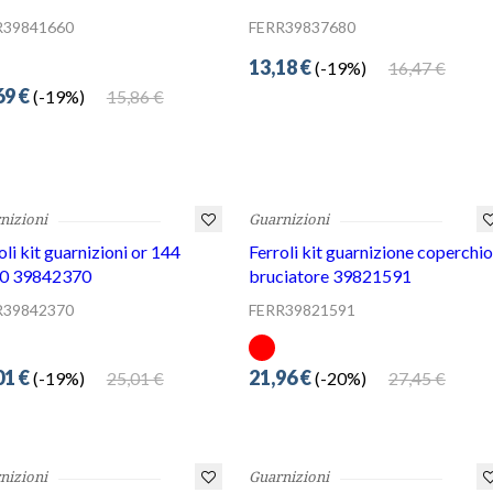
69 €
15,86 €
(-19%)
nizioni
Guarnizioni
oli kit guarnizioni or 144
Ferroli kit guarnizione coperchio
20 39842370
bruciatore 39821591
R39842370
FERR39821591
01 €
21,96 €
25,01 €
27,45 €
(-19%)
(-20%)
nizioni
Guarnizioni
oli kit guarnizione coperchio
Ferroli kit guarnizioni caldaie
ciatore 39835890
sr.aec4-aef4 39842140