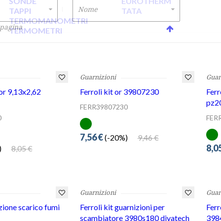
Guarnizioni
Guar
 or 9,13x2,62
Ferroli kit or 39807230
Ferr
pz2
FERR39807230
0
FER
7,56 €
9,46 €
(-20%)
8,0
8,05 €
Guarnizioni
Guar
zione scarico fumi
Ferroli kit guarnizioni per
Ferr
scambiatore 3980s180 divatech
398
bluehelix
0
FER
FERR3980S180