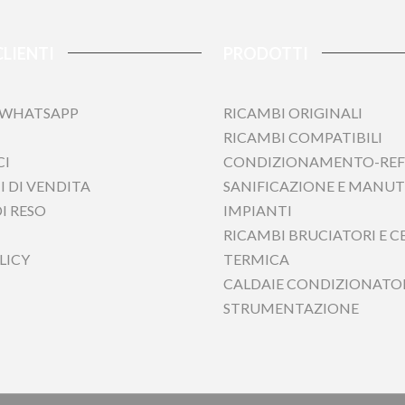
CLIENTI
PRODOTTI
 WHATSAPP
RICAMBI ORIGINALI
RICAMBI COMPATIBILI
CONDIZIONAMENTO-REFRIG
DI VENDITA
SANIFICAZIONE E MANUTENZ
 RESO
RICAMBI BRUCIATORI E CEN
CALDAIE CONDIZIONATORI E
ICY
STRUMENTAZIONE
Tecnofrasca S.r.l. - Tutti i diritti riservati ©2020