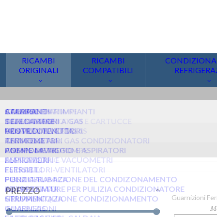
PREZZO
COMPATIBILE PER
Guarnizioni Ferr
FERROLI
(11)
M
per
MANUFACTURER