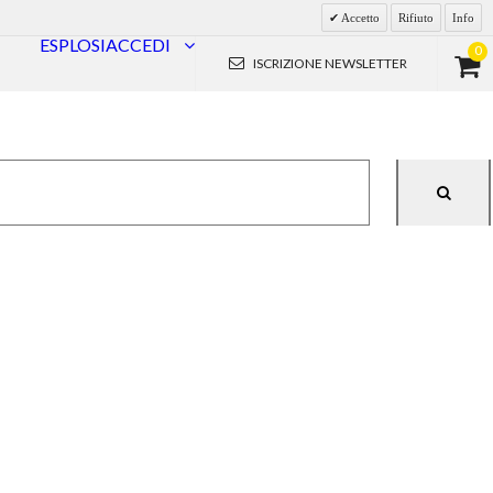
Accetto
Rifiuto
Info
0
ESPLOSI
ACCEDI
ISCRIZIONE NEWSLETTER
IONE
RICAMBI
CALDAIE
IONE
BRUCIATORI
CONDIZIONATORI