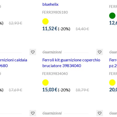
12,
12,93 €
)
11,52 €
14,40 €
(-20%)
Guarnizioni
Guar
arnizioni caldaia
Ferroli kit guarnizione coperchio
Ferr
9680
bruciatore 39834040
pz.
0
FERR39834040
FER
15,03 €
20,
17,69 €
18,79 €
)
(-20%)
Guarnizioni
Guar
izione coperchio
Ferroli kit guarnizione cop.
Ferr
9821711
bruciatore 39841560
bru