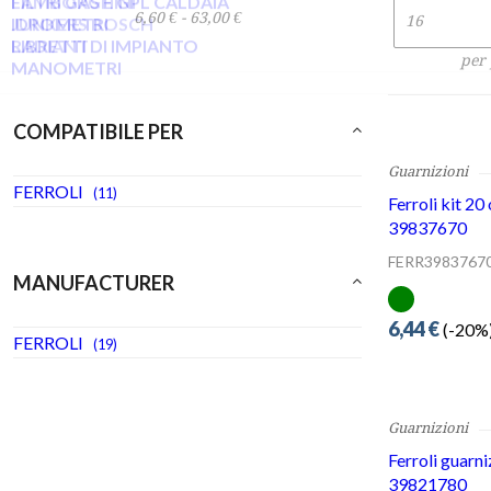
FERROLI
(19)
Guarnizioni
Ferroli kit 20
39837670
FERR3983767
6,44 €
(-20%)
Guarnizioni
Ferroli guarni
39821780
FERR3982178