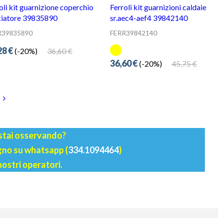
R39835890
FERR39842140
28 €
36,60 €
(-20%)
36,60 €
45,75 €
(-20%)
 stai osservando?
agno su whatsapp (
334.1094464
)
nostri operatori.