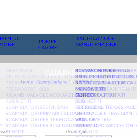
oli
ostra
Ordina per
 pagina