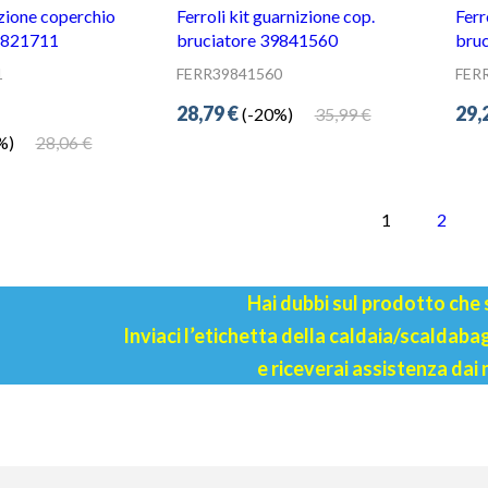
1
FERR39841560
FER
28,79 €
29,
35,99 €
(-20%)
28,06 €
)
1
2
Hai dubbi sul prodotto che
Inviaci l’etichetta della caldaia/scaldab
e riceverai assistenza dai 