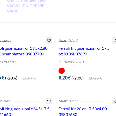
nizioni
Guarnizioni
oli guarnizioni or 13,5x2,80
Ferroli kit guarnizioni or 17,5
0 scambiatore 39837700
pz20 39837690
R39837700
FERR39837690
5 €
8,20 €
10,07 €
10,25 €
(-20%)
(-20%)
nizioni
Guarnizioni
oli kit guarnizioni e24,5i17,5
Ferroli kit 20 or 17,50x4,80
41660
39837680
R39841660
FERR39837680
13,18 €
16,47 €
(-19%)