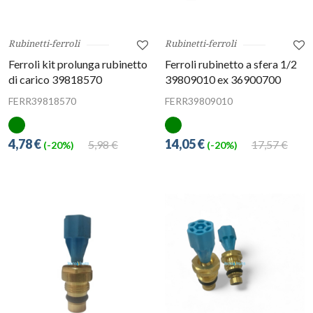
Rubinetti-ferroli
Rubinetti-ferroli
Ferroli kit prolunga rubinetto
Ferroli rubinetto a sfera 1/2
di carico 39818570
39809010 ex 36900700
FERR39818570
FERR39809010
4,78 €
14,05 €
5,98 €
17,57 €
(-20%)
(-20%)