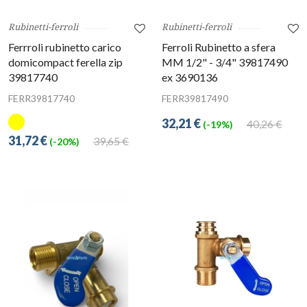
Rubinetti-ferroli
Rubinetti-ferroli
Ferrroli rubinetto carico
Ferroli Rubinetto a sfera
domicompact ferella zip
MM 1/2" - 3/4" 39817490
39817740
ex 3690136
FERR39817740
FERR39817490
32,21 €
40,26 €
(-19%)
31,72 €
39,65 €
(-20%)