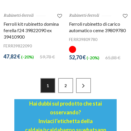
Rubinetti-ferroli
Rubinetti-ferroli
Ferroli kit rubinetto domina
Ferroli rubinetto di carico
ferella f24 39822090 ex
automatico ceme 39809780
39410900
FERR39809780
FERR39822090
47,82 €
59,78 €
52,70 €
(-20%)
65,88 €
(-20%)
1
2
Hai dubbi sul prodotto che stai
osservando?
Inviaci l’etichetta della
caldaia/scaldabagno su whatsapp