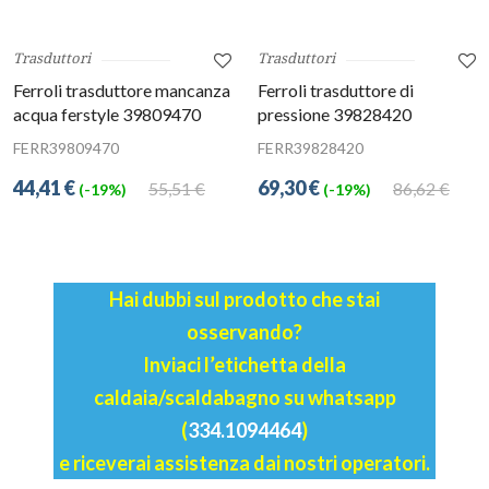
Trasduttori
Trasduttori
Ferroli trasduttore mancanza
Ferroli trasduttore di
acqua ferstyle 39809470
pressione 39828420
FERR39809470
FERR39828420
44,41 €
69,30 €
55,51 €
86,62 €
(-19%)
(-19%)
Hai dubbi sul prodotto che stai
osservando?
Inviaci l’etichetta della
caldaia/scaldabagno su whatsapp
(
334.1094464
)
e riceverai assistenza dai nostri operatori.