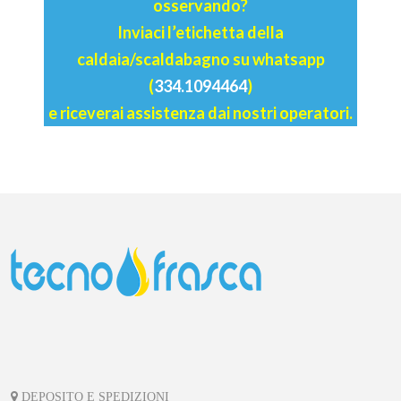
osservando?
Inviaci l’etichetta della
caldaia/scaldabagno su whatsapp
(
334.1094464
)
e riceverai assistenza dai nostri operatori.
DEPOSITO E SPEDIZIONI