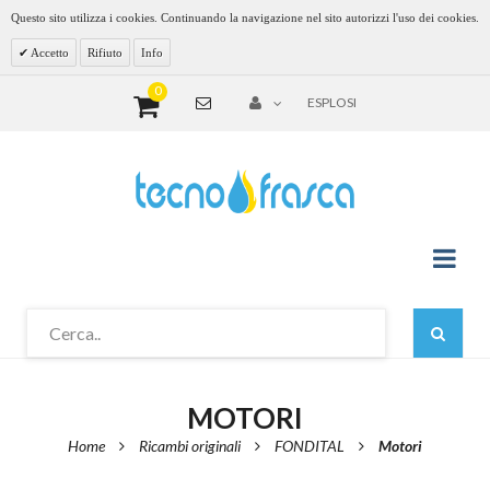
Questo sito utilizza i cookies. Continuando la navigazione nel sito autorizzi l'uso dei cookies.
Accetto
Rifiuto
Info
0
ESPLOSI
MOTORI
Home
Ricambi originali
FONDITAL
Motori