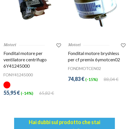
Motori
Motori
Fondital motore per
Fondital motore bryshless
ventilatore centrifugo
per cf premix 6ymotcen02
6Y41245000
FONDMOTCEN02
FONY41245000
74,83 €
88,04 €
(-15%)
55,95 €
65,82 €
(-14%)
Hai dubbi sul prodotto che stai