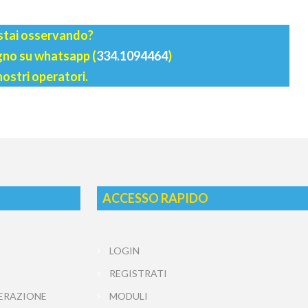
 stai osservando?
agno su whatsapp (
334.1094464
)
nostri operatori.
ACCESSO RAPIDO
LOGIN
REGISTRATI
ERAZIONE
MODULI