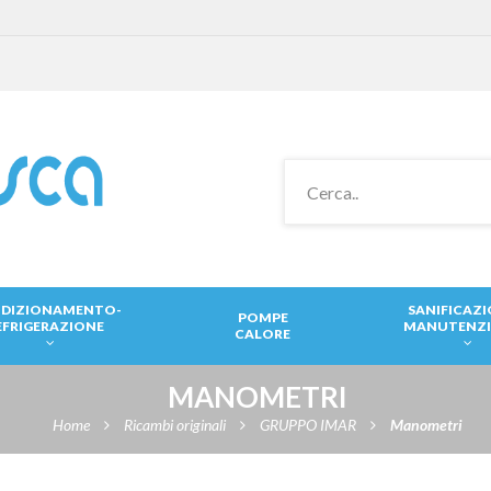
DIZIONAMENTO-
SANIFICAZ
POMPE
EFRIGERAZIONE
MANUTENZ
CALORE
MANOMETRI
Home
Ricambi originali
GRUPPO IMAR
Manometri