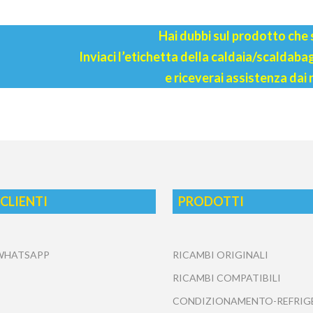
Hai dubbi sul prodotto che
Inviaci l’etichetta della caldaia/scaldab
e riceverai assistenza dai 
 CLIENTI
PRODOTTI
 WHATSAPP
RICAMBI ORIGINALI
RICAMBI COMPATIBILI
CONDIZIONAMENTO-REFRIG