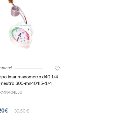
ometri
ppo imar manometro d40 1/4
0 neutro 300-mn404l5-1/4
RMN404L50
20 €
30,50 €