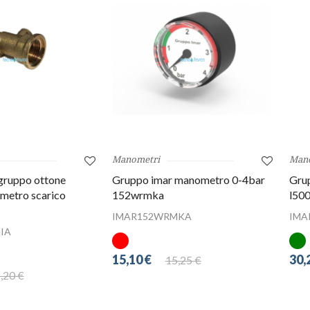
Manometri
Man
gruppo ottone
Gruppo imar manometro 0-4bar
Gru
metro scarico
152wrmka
l50
IMAR152WRMKA
IMA
IA
15,10 €
30,
15,25 €
,20 €