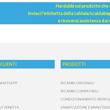
Hai dubbi sul prodotto che
Inviaci l’etichetta della caldaia/scaldab
e riceverai assistenza dai 
 CLIENTI
PRODOTTI
 WHATSAPP
RICAMBI ORIGINALI
RICAMBI COMPATIBILI
CONDIZIONAMENTO-REFRIG
DI VENDITA
SANIFICAZIONE E MANUTENZ