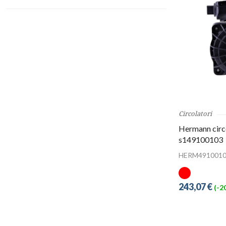
Circolatori
Hermann circ
s149100103
HERM4910010
243,07 €
(-2