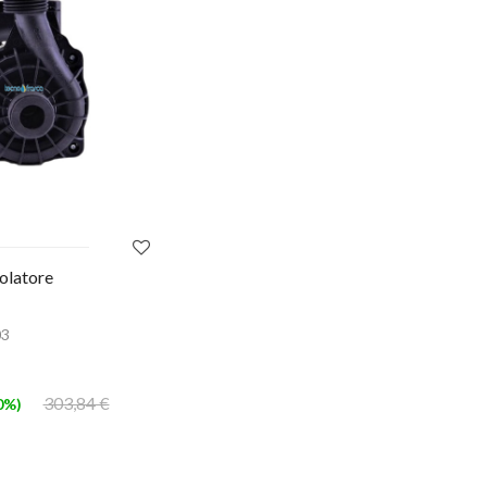
olatore
3
303,84 €
0%)