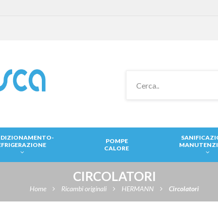
DIZIONAMENTO-
SANIFICAZ
POMPE
EFRIGERAZIONE
MANUTENZ
CALORE
CIRCOLATORI
Home
Ricambi originali
HERMANN
Circolatori