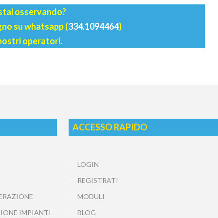
 stai osservando?
agno su whatsapp (
334.1094464
)
nostri operatori.
ACCESSO RAPIDO
LOGIN
REGISTRATI
ERAZIONE
MODULI
IONE IMPIANTI
BLOG