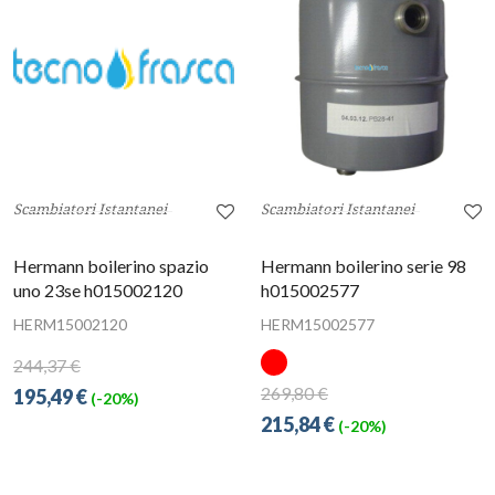
Scambiatori Istantanei
Scambiatori Istantanei
Hermann boilerino spazio
Hermann boilerino serie 98
uno 23se h015002120
h015002577
HERM15002120
HERM15002577
244,37 €
269,80 €
195,49 €
(-20%)
215,84 €
(-20%)