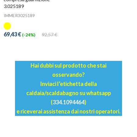
3.025189
IMMER3025189
69,43 €
92,57 €
(-24%)
Hai dubbi sul prodotto che stai
osservando?
Inviaci l’etichetta della
caldaia/scaldabagno su whatsapp
(
334.1094464
)
e riceverai assistenza dai nostri operatori.