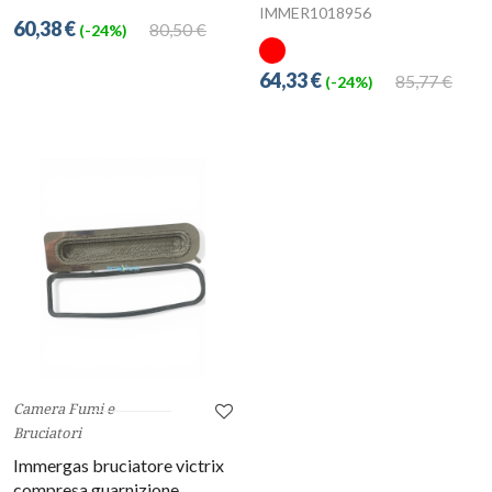
IMMER1018956
60,38 €
80,50 €
(-24%)
64,33 €
85,77 €
(-24%)
Camera Fumi e
Bruciatori
Immergas bruciatore victrix
compresa guarnizione