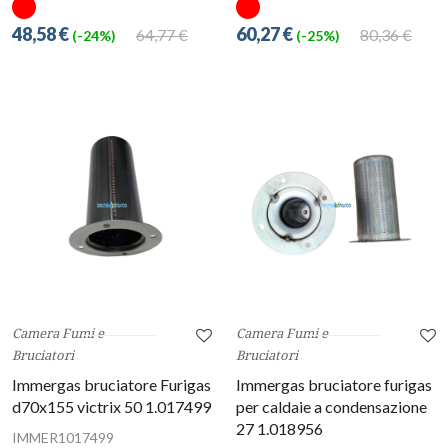
48,58 €
60,27 €
64,77 €
80,36 €
(-24%)
(-25%)
Camera Fumi e
Camera Fumi e
Bruciatori
Bruciatori
Immergas bruciatore Furigas
Immergas bruciatore furigas
d70x155 victrix 50 1.017499
per caldaie a condensazione
27 1.018956
IMMER1017499