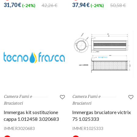
31,70 €
37,94 €
42,26 €
50,58 €
(-24%)
(-24%)
Camera Fumi e
Camera Fumi e
Bruciatori
Bruciatori
Immergas kit sostituzione
Immergas bruciatore victrix
cappa 1.012458 3.020683
75 1.025333
IMMER3020683
IMMER1025333