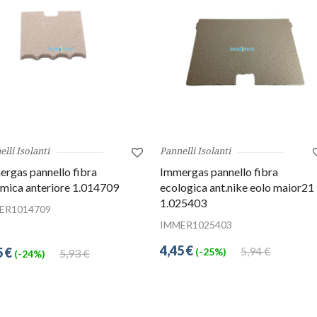
lli Isolanti
Pannelli Isolanti
rgas pannello fibra
Immergas pannello fibra
mica anteriore 1.014709
ecologica ant.nike eolo maior21
1.025403
ER1014709
IMMER1025403
4,45 €
5,94 €
5 €
(-25%)
5,93 €
(-24%)