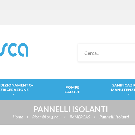
DIZIONAMENTO-
SANIFICAZ
POMPE
EFRIGERAZIONE
MANUTENZ
CALORE
PANNELLI ISOLANTI
Home
Ricambi originali
IMMERGAS
Pannelli Isolanti