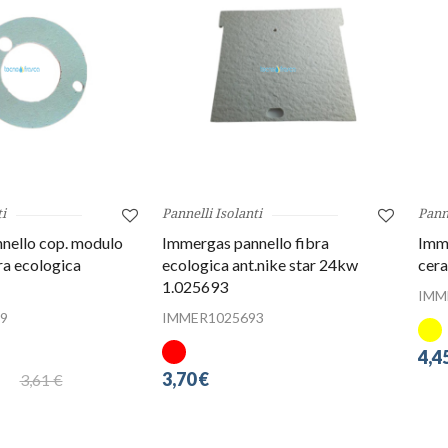
i
Pannelli Isolanti
Panne
nello cop. modulo
Immergas pannello fibra
Imme
ra ecologica
ecologica ant.nike star 24kw
cera
1.025693
IMM
9
IMMER1025693
4,4
3,70 €
3,61 €