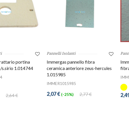
i
Pannelli Isolanti
Panne
attario portina
Immergas pannello fibra
Imme
/s.sirio 1.014744
ceramica anteriore zeus-hercules
fibr
1.015985
4
IMM
IMMER1015985
2,07 €
2,77 €
2,4
(-25%)
2,64 €