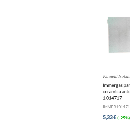
Pannelli Isolant
Immergas pann
ceramica ante
1.014717
IMMER101471
5,33 €
(-25%)