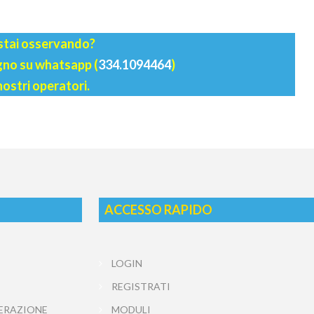
 stai osservando?
agno su whatsapp (
334.1094464
)
nostri operatori.
ACCESSO RAPIDO
LOGIN
REGISTRATI
ERAZIONE
MODULI