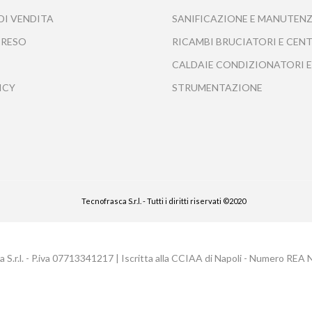
DI VENDITA
SANIFICAZIONE E MANUTENZ
 RESO
RICAMBI BRUCIATORI E CEN
CALDAIE CONDIZIONATORI E
ICY
STRUMENTAZIONE
Tecnofrasca S.r.l. - Tutti i diritti riservati ©2020
 S.r.l. - P.iva 07713341217 | Iscritta alla CCIAA di Napoli - Numero REA