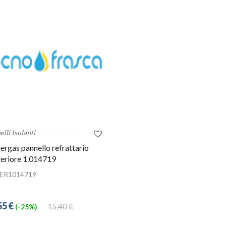
lli Isolanti
rgas pannello refrattario
eriore 1.014719
ER1014719
55 €
15,40 €
(-25%)