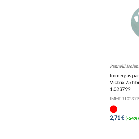
Pannelli Isolant
Immergas pan
Victrix 75 fib
1.023799
IMMER102379
2,71 €
(-24%)