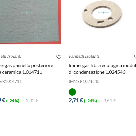
lli Isolanti
Pannelli Isolanti
rgas pannello posteriore
Immergas fibra ecologica modu
a ceramica 1.014711
di condensazione 1.024543
ER1014711
IMMER1024543
9 €
2,71 €
3,32 €
3,61 €
(-24%)
(-24%)