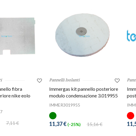
i
Pannelli Isolanti
Panne
ello fibra
Immergas kit pannello posteriore
Imme
riore nike eolo
modulo condensazione 3.019955
post
IMMER3019955
IMM
7
7,11 €
11,37 €
11,
15,16 €
(-25%)