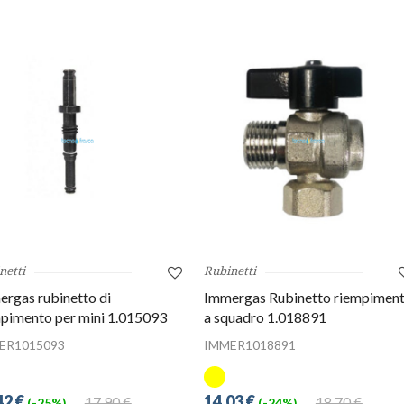
netti
Rubinetti
rgas rubinetto di
Immergas Rubinetto riempimen
pimento per mini 1.015093
a squadro 1.018891
ER1015093
IMMER1018891
42 €
14,03 €
17,90 €
18,70 €
(-25%)
(-24%)