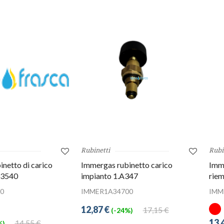
Rubinetti
Rubi
netto di carico
Immergas rubinetto carico
Imme
23540
impianto 1.A347
riem
0
IMMER1A34700
IMM
12,87 €
17,15 €
(-24%)
13,
14,55 €
%)