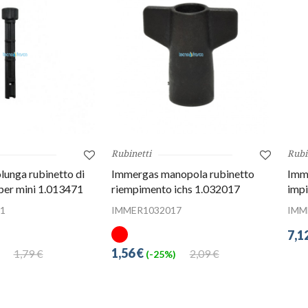
Rubinetti
Rubi
unga rubinetto di
Immergas manopola rubinetto
Imme
per mini 1.013471
riempimento ichs 1.032017
impi
1
IMMER1032017
IMM
7,1
1,56 €
1,79 €
2,09 €
(-25%)