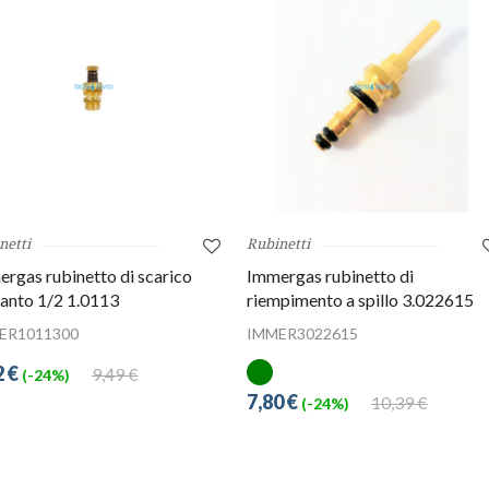
netti
Rubinetti
rgas rubinetto di scarico
Immergas rubinetto di
anto 1/2 1.0113
riempimento a spillo 3.022615
ER1011300
IMMER3022615
2 €
9,49 €
(-24%)
7,80 €
10,39 €
(-24%)