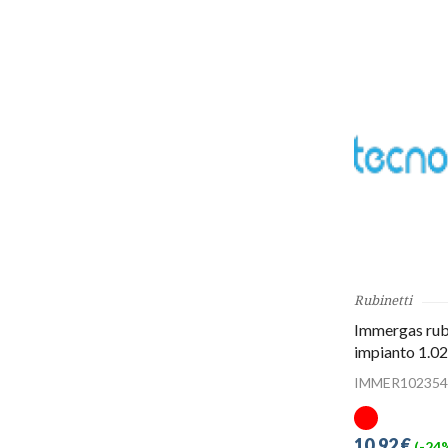
Rubinetti
Immergas rubi
impianto 1.0
IMMER102354
10,92 €
(-24