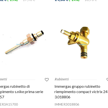
netti
Rubinetti
rgas rubinetto di
Immergas gruppo rubinetto
pimento s.nike prima serie
riempimento compact victrix 24
157
3.018806
ER3A15700
IMMER3018806