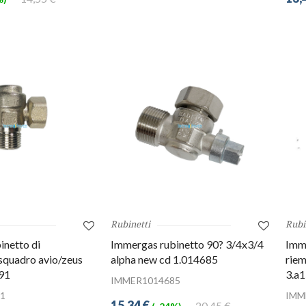
Rubinetti
Rubi
inetto di
Immergas rubinetto 90? 3/4x3/4
Imme
squadro avio/zeus
alpha new cd 1.014685
riem
91
3.a
IMMER1014685
1
IMM
15,34 €
20,45 €