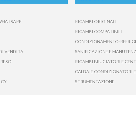
 WHATSAPP
RICAMBI ORIGINALI
RICAMBI COMPATIBILI
CONDIZIONAMENTO-REFRIG
DI VENDITA
SANIFICAZIONE E MANUTENZ
 RESO
RICAMBI BRUCIATORI E CEN
CALDAIE CONDIZIONATORI E
ICY
STRUMENTAZIONE
Tecnofrasca S.r.l. - Tutti i diritti riservati ©2020