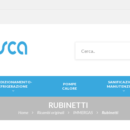
DIZIONAMENTO-
SANIFICAZ
POMPE
EFRIGERAZIONE
MANUTENZ
CALORE
RUBINETTI
Home
Ricambi originali
IMMERGAS
Rubinetti