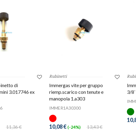
Rubinetti
Rubi
inetto di
Immergas vite per gruppo
Imme
mini 3.017746 ex
riemp.scarico con tenute e
3/8
manopola 1.a303
IMM
6
IMMER1A30300
10,
10,08 €
11,36 €
13,43 €
(-24%)