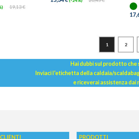
(-24%)
19,13 €
%)
17,
1
2
Hai dubbi sul prodotto che
Inviaci l’etichetta della caldaia/scaldab
e riceverai assistenza dai 
 CLIENTI
PRODOTTI