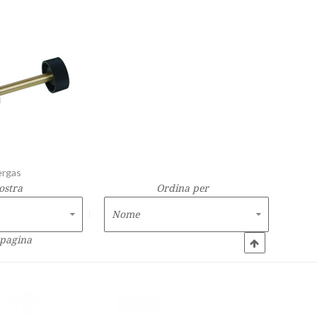
ergas
ostra
Ordina per
 pagina