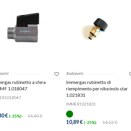
netti
Rubinetti
rgas rubinetto a sfera
Immergas rubinetto di
`MF 1.018047
riempimento per nike/eolo star
1.021831
ER1018047
IMMER1021831
80 €
14,40 €
(-25%)
10,89 €
14,52 €
(-25%)