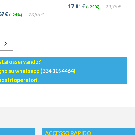
17,81 €
23,75 €
(-25%)
67 €
23,56 €
(-24%)
 stai osservando?
agno su whatsapp (
334.1094464
)
nostri operatori.
ACCESSO RAPIDO