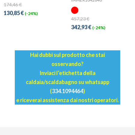
174,46 €
130,85 €
(-24%)
457,23 €
342,93 €
(-24%)
Hai dubbi sul prodotto che stai
osservando?
Inviaci l’etichetta della
caldaia/scaldabagno su whatsapp
(
334.1094464
)
e riceverai assistenza dai nostri operatori.