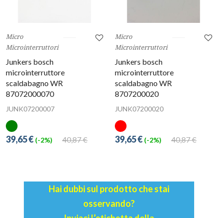
Micro
Micro
Microinterruttori
Microinterruttori
Junkers bosch
Junkers bosch
microinterruttore
microinterruttore
scaldabagno WR
scaldabagno WR
87072000070
8707200020
JUNK07200007
JUNK07200020
39,65 €
39,65 €
40,87 €
40,87 €
(-2%)
(-2%)
Hai dubbi sul prodotto che stai
osservando?
Inviaci l’etichetta della