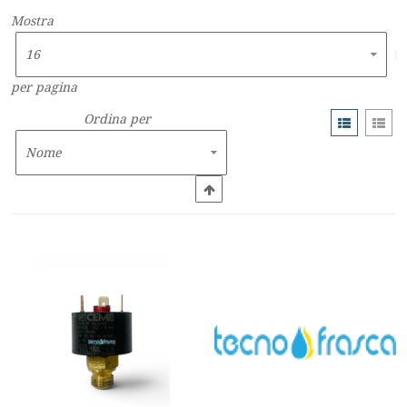
Mostra
per pagina
Ordina per