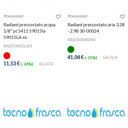
Pressostati
Pressostati
Radiant pressostato acqua
Radiant pressostato aria 3.28
1/8" pc5411 59015la
- 2.98 30-00024
59015LA ex
RADI30000240
RADI59015LA0
41,04 €
54,72 €
(-25%)
11,53 €
15,37 €
(-24%)