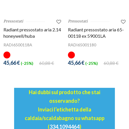
Pressostati
Pressostati
Radiant pressostato aria 2.14
Radiant pressostato aria 65-
honeywell/huba
00118 ex 59001LA
RADI6500118A
RADI65001180
45,66 €
45,66 €
60,88 €
60,88 €
(-25%)
(-25%)
Hai dubbi sul prodotto che stai
osservando?
Inviaci l’etichetta della
caldaia/scaldabagno su whatsapp
(
334.1094464
)